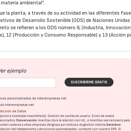
 materia ambiental”.
e la planta, a través de su actividad en las diferentes fase
bjetivos de Desarrollo Sostenible (ODS) de Naciones Unida
eto se refieren a los ODS número 9, (Industria, Innovación
s), 12 (Producción y Consumo Responsable) y 13 (Acción po
Ver ejemplo
SUSCRIBIRME GRATIS
ativos personalizados de interempresas.net
vía interempresas.net
otección de Datos
pción a nuestra(s) newsletter(s). Gestión de cuenta de usuario. Envío de emails
o asociados.
Conservación:
mientras dure la relación con Ud., o mientras sea necesario para
ueden cederse a otras
empresas del grupo
por motivos de gestión interna.
Derechos:
imitación del tratatamiento y decisiones automatizadas:
contacte con nuestro DPD
. Si