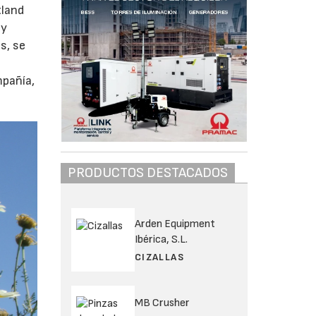
tland
 y
s, se
mpañía,
PRODUCTOS DESTACADOS
Arden Equipment
Ibérica, S.L.
CIZALLAS
MB Crusher