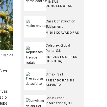
PINZAS
DEMOLEDORAS
Case Construction
Equipment
MIDIEXCAVADORAS
Cohidrex Global
Parts, S.L
romiso de
REPUESTOS TREN
DE RODAJE
S es
Simex, S.r.l.
y
FRESADORAS DE
ASFALTO
rivas
edio
Spain Crane
debe
International, S.L