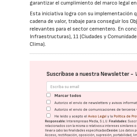
garantizar el cumplimiento del marco legal en
Esta iniciativa logra con su implementación qu
cadena de valor, trabaje para conseguir los O
relevantes para el sector cementero. En concr
Infraestructuras), 11 (Ciudades y Comunidade
Clima).
Suscríbase a nuestra Newsletter -
Marcar todos
Autorizo el envío de newsletters y avisos inform
Autorizo el envío de comunicaciones de terceros 
He leído y acepto el
Aviso Legal
y la
Política de Pr
Responsable:
Interempresas Media, S.L.U.
Finalidades:
Suscri
relacionados con la misma o relativos a intereses similares 
llevar a cabo las finalidades especificadas
Cesión:
Los datos p
Acceso, rectificación, oposición, supresión, portabilidad, l