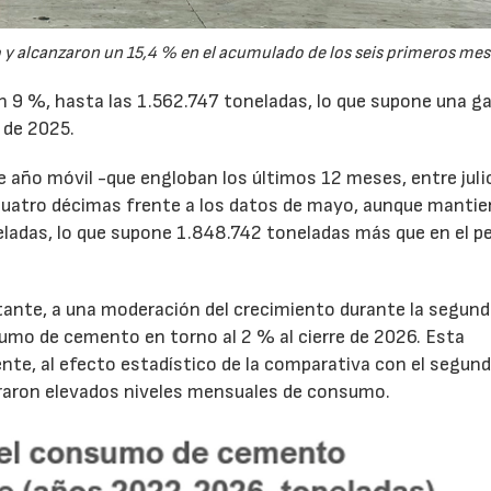
y alcanzaron un 15,4 % en el acumulado de los seis primeros mes
un 9 %, hasta las 1.562.747 toneladas, lo que supone una g
 de 2025.
de año móvil -que engloban los últimos 12 meses, entre juli
cuatro décimas frente a los datos de mayo, aunque mantie
ladas, lo que supone 1.848.742 toneladas más que en el p
tante, a una moderación del crecimiento durante la segun
sumo de cemento en torno al 2 % al cierre de 2026. Esta
nte, al efecto estadístico de la comparativa con el segun
traron elevados niveles mensuales de consumo.