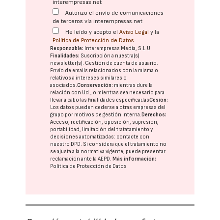
interempresas.net
Autorizo el envío de comunicaciones
de terceros vía interempresas.net
He leído y acepto el
Aviso Legal
y la
Política de Protección de Datos
Responsable:
Interempresas Media, S.L.U.
Finalidades:
Suscripción a nuestra(s)
newsletter(s). Gestión de cuenta de usuario.
Envío de emails relacionados con la misma o
relativos a intereses similares o
asociados.
Conservación:
mientras dure la
relación con Ud., o mientras sea necesario para
llevar a cabo las finalidades especificadas
Cesión:
Los datos pueden cederse a otras
empresas del
grupo
por motivos de gestión interna.
Derechos:
Acceso, rectificación, oposición, supresión,
portabilidad, limitación del tratatamiento y
decisiones automatizadas:
contacte con
nuestro DPD
. Si considera que el tratamiento no
se ajusta a la normativa vigente, puede presentar
reclamación ante la
AEPD
.
Más información:
Política de Protección de Datos