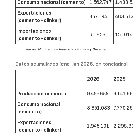
Consumo nacional (cemento)
1.562.747
1.433.5
Exportaciones
357.194
403.51
(cemento+clínker)
Importaciones
61.853
150.014
(cemento+clínker)
Fuente: Ministerio de Industria y Turismo y Oficemen.
Datos acumulados (ene-jun 2026, en toneladas)
2026
2025
Producción cemento
9.459.655
9.141.6
Consumo nacional
8.351.083
7.770.2
(cemento)
Exportaciones
1.945.191
2.298.8
(cemento+clínker)