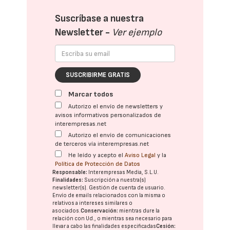
Suscríbase a nuestra
Newsletter -
Ver ejemplo
SUSCRIBIRME GRATIS
Marcar todos
Autorizo el envío de newsletters y
avisos informativos personalizados de
interempresas.net
Autorizo el envío de comunicaciones
de terceros vía interempresas.net
He leído y acepto el
Aviso Legal
y la
Política de Protección de Datos
Responsable:
Interempresas Media, S.L.U.
Finalidades:
Suscripción a nuestra(s)
newsletter(s). Gestión de cuenta de usuario.
Envío de emails relacionados con la misma o
relativos a intereses similares o
asociados.
Conservación:
mientras dure la
relación con Ud., o mientras sea necesario para
llevar a cabo las finalidades especificadas
Cesión: