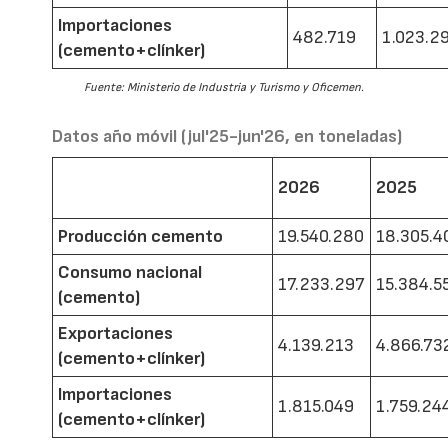
Importaciones
482.719
1.023.2
(cemento+clínker)
Fuente: Ministerio de Industria y Turismo y Oficemen.
Datos año móvil (jul'25-jun'26, en toneladas)
2026
2025
Producción cemento
19.540.280
18.305.4
Consumo nacional
17.233.297
15.384.5
(cemento)
Exportaciones
4.139.213
4.866.73
(cemento+clínker)
Importaciones
1.815.049
1.759.24
(cemento+clínker)