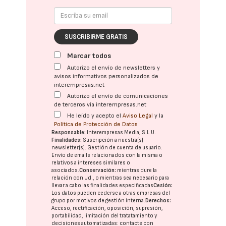
SUSCRIBIRME GRATIS
Marcar todos
Autorizo el envío de newsletters y
avisos informativos personalizados de
interempresas.net
Autorizo el envío de comunicaciones
de terceros vía interempresas.net
He leído y acepto el
Aviso Legal
y la
Política de Protección de Datos
Responsable:
Interempresas Media, S.L.U.
Finalidades:
Suscripción a nuestra(s)
newsletter(s). Gestión de cuenta de usuario.
Envío de emails relacionados con la misma o
relativos a intereses similares o
asociados.
Conservación:
mientras dure la
relación con Ud., o mientras sea necesario para
llevar a cabo las finalidades especificadas
Cesión:
Los datos pueden cederse a otras
empresas del
grupo
por motivos de gestión interna.
Derechos:
Acceso, rectificación, oposición, supresión,
portabilidad, limitación del tratatamiento y
decisiones automatizadas:
contacte con