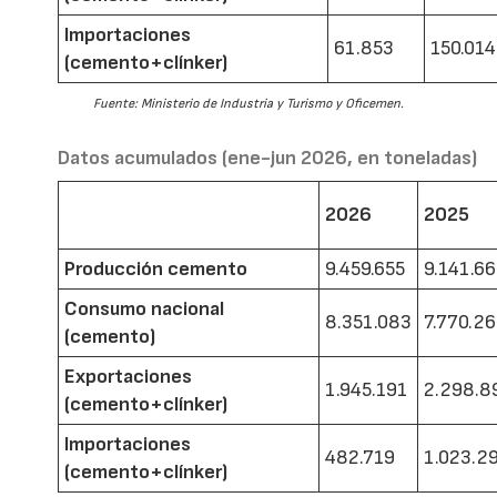
Importaciones
61.853
150.014
(cemento+clínker)
Fuente: Ministerio de Industria y Turismo y Oficemen.
Datos acumulados (ene-jun 2026, en toneladas)
2026
2025
Producción cemento
9.459.655
9.141.6
Consumo nacional
8.351.083
7.770.2
(cemento)
Exportaciones
1.945.191
2.298.8
(cemento+clínker)
Importaciones
482.719
1.023.2
(cemento+clínker)