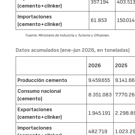
357.194
403.51
(cemento+clínker)
Importaciones
61.853
150.014
(cemento+clínker)
Fuente: Ministerio de Industria y Turismo y Oficemen.
Datos acumulados (ene-jun 2026, en toneladas)
2026
2025
Producción cemento
9.459.655
9.141.6
Consumo nacional
8.351.083
7.770.2
(cemento)
Exportaciones
1.945.191
2.298.8
(cemento+clínker)
Importaciones
482.719
1.023.2