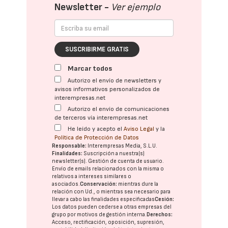
Newsletter -
Ver ejemplo
SUSCRIBIRME GRATIS
Marcar todos
Autorizo el envío de newsletters y
avisos informativos personalizados de
interempresas.net
Autorizo el envío de comunicaciones
de terceros vía interempresas.net
He leído y acepto el
Aviso Legal
y la
Política de Protección de Datos
Responsable:
Interempresas Media, S.L.U.
Finalidades:
Suscripción a nuestra(s)
newsletter(s). Gestión de cuenta de usuario.
Envío de emails relacionados con la misma o
relativos a intereses similares o
asociados.
Conservación:
mientras dure la
relación con Ud., o mientras sea necesario para
llevar a cabo las finalidades especificadas
Cesión:
Los datos pueden cederse a otras
empresas del
grupo
por motivos de gestión interna.
Derechos:
Acceso, rectificación, oposición, supresión,