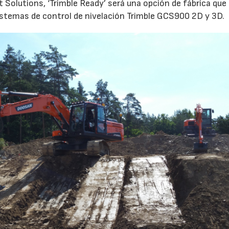
olutions, ‘Trimble Ready’ será una opción de fábrica que
sistemas de control de nivelación Trimble GCS900 2D y 3D.