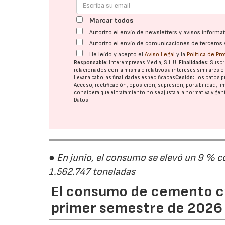
Marcar todos
Autorizo el envío de newsletters y avisos inform
Autorizo el envío de comunicaciones de terceros 
He leído y acepto el
Aviso Legal
y la
Política de Pr
Responsable:
Interempresas Media, S.L.U.
Finalidades:
Suscri
relacionados con la misma o relativos a intereses similares 
llevar a cabo las finalidades especificadas
Cesión:
Los datos p
Acceso, rectificación, oposición, supresión, portabilidad, l
considera que el tratamiento no se ajusta a la normativa vige
Datos
● En junio, el consumo se elevó un 9 % c
1.562.747 toneladas
El consumo de cemento cr
primer semestre de 2026