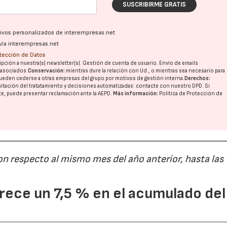
SUSCRIBIRME GRATIS
ativos personalizados de interempresas.net
28/07/2026
30/07/2026
vía interempresas.net
otección de Datos
pción a nuestra(s) newsletter(s). Gestión de cuenta de usuario. Envío de emails
o asociados.
Conservación:
mientras dure la relación con Ud., o mientras sea necesario para
ueden cederse a otras
empresas del grupo
por motivos de gestión interna.
Derechos:
imitación del tratatamiento y decisiones automatizadas:
contacte con nuestro DPD
. Si
nte, puede presentar reclamación ante la
AEPD
.
Más información:
Política de Protección de
on respecto al mismo mes del año anterior, hasta las
ece un 7,5 % en el acumulado del