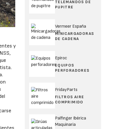
TELEMANDOS DE
PUPITRE
Vermeer España
MINICARGADORAS
DE CADENA
ientes y
GNSS,
Epiroc
que
EQUIPOS
tista.
PERFORADORES
a.
con
s
FridayParts
del
FILTROS AIRE
COMPRIMIDO
ocarse
Palfinger Ibérica
Maquinaria
lientes