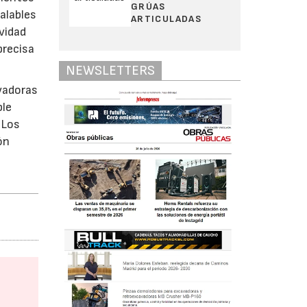
GRÚAS
alables
ARTICULADAS
ividad
precisa
NEWSLETTERS
avadoras
ble
 Los
ón