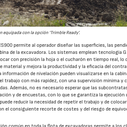
 equipada con la opción ‘Trimble Ready’.
S900 permite al operador diseñar las superficies, las pend
a cabina de la excavadora. Los sistemas emplean tecnología 
ocar con precisión la hoja o el cucharón en tiempo real, lo 
material y mejora la productividad y la eficacia del contra
a información de nivelación pueden visualizarse en la cabin
 el trabajo con más rapidez, con una supervisión mínima y 
das. Además, no es necesario esperar que las subcontrata
ión y de encuestas, con lo que se garantiza la ejecución 
uede reducir la necesidad de repetir el trabajo y de colocar
on el consiguiente recorte de costes y del riesgo de equiv
ción común en toda la flota de excavadoras permite a los c