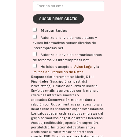
SUSCRIBIRME GRATIS
Marcar todos
Autorizo el envío de newsletters y
avisos informativos personalizados de
interempresas.net
Autorizo el envío de comunicaciones
de terceros vía interempresas.net
He leído y acepto el
Aviso Legal
y la
Política de Protección de Datos
Responsable:
Interempresas Media, S.L.U.
Finalidades:
Suscripción a nuestra(s)
newsletter(s). Gestión de cuenta de usuario.
Envío de emails relacionados con la misma o
relativos a intereses similares o
asociados.
Conservación:
mientras dure la
relación con Ud., o mientras sea necesario para
llevar a cabo las finalidades especificadas
Cesión:
Los datos pueden cederse a otras
empresas del
grupo
por motivos de gestión interna.
Derechos:
Acceso, rectificación, oposición, supresión,
portabilidad, limitación del tratatamiento y
decisiones automatizadas:
contacte con
nuestro DPD
. Si considera que el tratamiento no