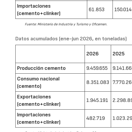
Importaciones
61.853
150.014
(cemento+clínker)
Fuente: Ministerio de Industria y Turismo y Oficemen.
Datos acumulados (ene-jun 2026, en toneladas)
2026
2025
Producción cemento
9.459.655
9.141.6
Consumo nacional
8.351.083
7.770.2
(cemento)
Exportaciones
1.945.191
2.298.8
(cemento+clínker)
Importaciones
482.719
1.023.2
(cemento+clínker)