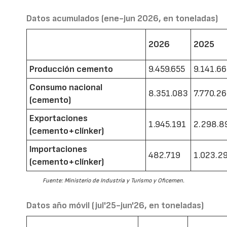
Datos acumulados (ene-jun 2026, en toneladas)
2026
2025
Producción cemento
9.459.655
9.141.6
Consumo nacional
8.351.083
7.770.2
(cemento)
Exportaciones
1.945.191
2.298.8
(cemento+clínker)
Importaciones
482.719
1.023.2
(cemento+clínker)
Fuente: Ministerio de Industria y Turismo y Oficemen.
Datos año móvil (jul'25-jun'26, en toneladas)