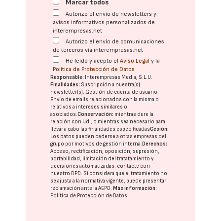
Marcar todos
Autorizo el envío de newsletters y
avisos informativos personalizados de
interempresas.net
Autorizo el envío de comunicaciones
de terceros vía interempresas.net
He leído y acepto el
Aviso Legal
y la
Política de Protección de Datos
Responsable:
Interempresas Media, S.L.U.
Finalidades:
Suscripción a nuestra(s)
newsletter(s). Gestión de cuenta de usuario.
Envío de emails relacionados con la misma o
relativos a intereses similares o
asociados.
Conservación:
mientras dure la
relación con Ud., o mientras sea necesario para
llevar a cabo las finalidades especificadas
Cesión:
Los datos pueden cederse a otras
empresas del
grupo
por motivos de gestión interna.
Derechos:
Acceso, rectificación, oposición, supresión,
portabilidad, limitación del tratatamiento y
decisiones automatizadas:
contacte con
nuestro DPD
. Si considera que el tratamiento no
se ajusta a la normativa vigente, puede presentar
reclamación ante la
AEPD
.
Más información:
Política de Protección de Datos