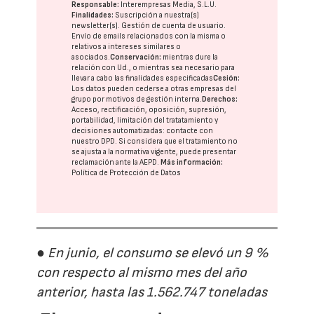
Responsable:
Interempresas Media, S.L.U.
Finalidades:
Suscripción a nuestra(s)
newsletter(s). Gestión de cuenta de usuario.
Envío de emails relacionados con la misma o
relativos a intereses similares o
asociados.
Conservación:
mientras dure la
relación con Ud., o mientras sea necesario para
llevar a cabo las finalidades especificadas
Cesión:
Los datos pueden cederse a otras
empresas del
grupo
por motivos de gestión interna.
Derechos:
Acceso, rectificación, oposición, supresión,
portabilidad, limitación del tratatamiento y
decisiones automatizadas:
contacte con
nuestro DPD
. Si considera que el tratamiento no
se ajusta a la normativa vigente, puede presentar
reclamación ante la
AEPD
.
Más información:
Política de Protección de Datos
● En junio, el consumo se elevó un 9 %
con respecto al mismo mes del año
anterior, hasta las 1.562.747 toneladas