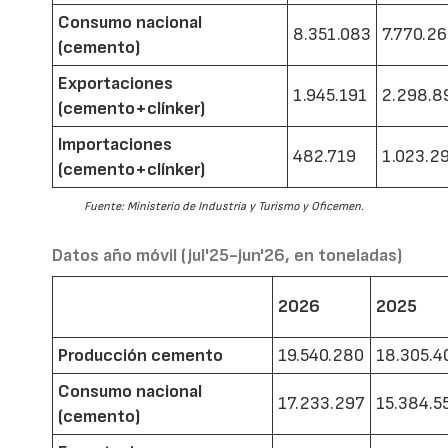
Consumo nacional
8.351.083
7.770.2
(cemento)
Exportaciones
1.945.191
2.298.8
(cemento+clínker)
Importaciones
482.719
1.023.2
(cemento+clínker)
Fuente: Ministerio de Industria y Turismo y Oficemen.
Datos año móvil (jul'25-jun'26, en toneladas)
2026
2025
Producción cemento
19.540.280
18.305.4
Consumo nacional
17.233.297
15.384.5
(cemento)