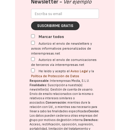
Newsletter -
Ver ejemplo
SUSCRIBIRME GRATIS
Marcar todos
Autorizo el envío de newsletters y
avisos informativos personalizados de
interempresas.net
Autorizo el envío de comunicaciones
de terceros vía interempresas.net
He leído y acepto el
Aviso Legal
y la
Política de Protección de Datos
Responsable:
Interempresas Media, S.L.U.
Finalidades:
Suscripción a nuestra(s)
newsletter(s). Gestión de cuenta de usuario.
Envío de emails relacionados con la misma o
relativos a intereses similares o
asociados.
Conservación:
mientras dure la
relación con Ud., o mientras sea necesario para
llevar a cabo las finalidades especificadas
Cesión:
Los datos pueden cederse a otras
empresas del
grupo
por motivos de gestión interna.
Derechos:
Acceso, rectificación, oposición, supresión,
portabilidad, limitación del tratatamiento y