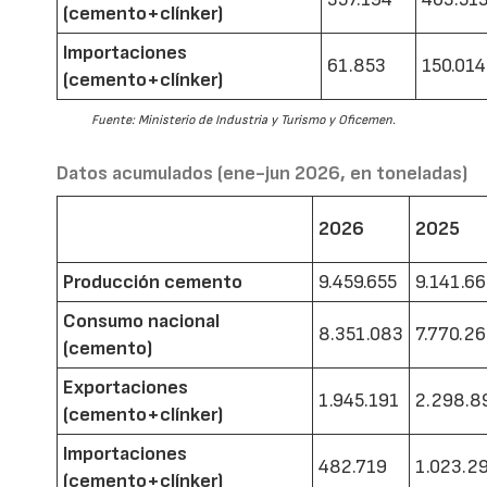
(cemento+clínker)
Importaciones
61.853
150.014
(cemento+clínker)
Fuente: Ministerio de Industria y Turismo y Oficemen.
Datos acumulados (ene-jun 2026, en toneladas)
2026
2025
Producción cemento
9.459.655
9.141.6
Consumo nacional
8.351.083
7.770.2
(cemento)
Exportaciones
1.945.191
2.298.8
(cemento+clínker)
Importaciones
482.719
1.023.2
(cemento+clínker)