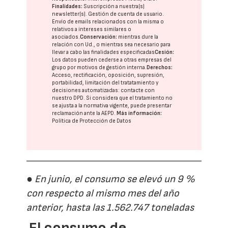
Finalidades:
Suscripción a nuestra(s)
newsletter(s). Gestión de cuenta de usuario.
Envío de emails relacionados con la misma o
relativos a intereses similares o
asociados.
Conservación:
mientras dure la
relación con Ud., o mientras sea necesario para
llevar a cabo las finalidades especificadas
Cesión:
Los datos pueden cederse a otras
empresas del
grupo
por motivos de gestión interna.
Derechos:
Acceso, rectificación, oposición, supresión,
portabilidad, limitación del tratatamiento y
decisiones automatizadas:
contacte con
nuestro DPD
. Si considera que el tratamiento no
se ajusta a la normativa vigente, puede presentar
reclamación ante la
AEPD
.
Más información:
Política de Protección de Datos
● En junio, el consumo se elevó un 9 %
con respecto al mismo mes del año
anterior, hasta las 1.562.747 toneladas