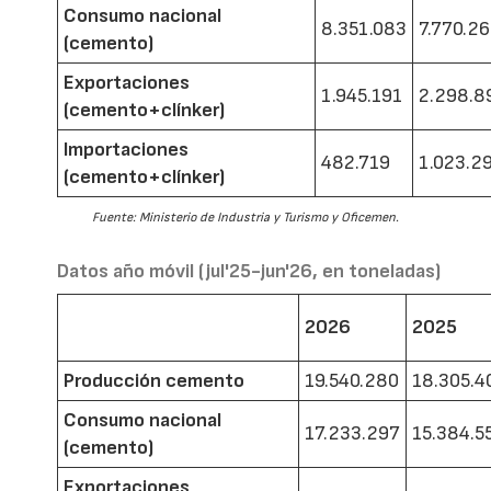
Consumo nacional
8.351.083
7.770.2
(cemento)
Exportaciones
1.945.191
2.298.8
(cemento+clínker)
Importaciones
482.719
1.023.2
(cemento+clínker)
Fuente: Ministerio de Industria y Turismo y Oficemen.
Datos año móvil (jul'25-jun'26, en toneladas)
2026
2025
Producción cemento
19.540.280
18.305.4
Consumo nacional
17.233.297
15.384.5
(cemento)
Exportaciones