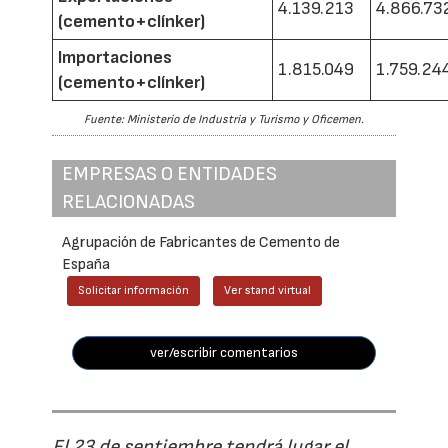
4.139.213
4.866.73
(cemento+clínker)
Importaciones
1.815.049
1.759.24
(cemento+clínker)
Fuente: Ministerio de Industria y Turismo y Oficemen.
EMPRESAS O ENTIDADES
RELACIONADAS
Agrupación de Fabricantes de Cemento de
España
Solicitar información
Ver stand virtual
ver/escribir comentarios
El 23 de septiembre tendrá lugar el