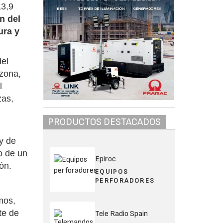
13,9
n del
ura y
del
 zona,
l
zas,
PRODUCTOS DESTACADOS
 y de
o de un
Epiroc
ón.
EQUIPOS
PERFORADORES
mos,
te de
Tele Radio Spain