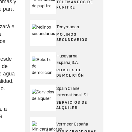
tomas y
TELEMANDOS DE
PUPITRE
o para
zará el
Tecymacan
a
MOLINOS
SECUNDARIOS
los
Husqvarna
desde
España,S.A.
l de
ROBOTS DE
de agua
DEMOLICIÓN
lidad,
io.
Spain Crane
International, S.L
SERVICIOS DE
ALQUILER
, a
,9
Vermeer España
MINICARGADORAS