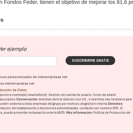
 Fondos Feder, tienen el objetivo de mejorar los 81,6 p
es
Ver ejemplo
SUSCRIBIRME GRATIS
ativos personalizados de interempresas.net
vía interempresas.net
otección de Datos
pción a nuestra(s) newsletter(s). Gestión de cuenta de usuario. Envío de emails
o asociados.
Conservación:
mientras dure la relación con Ud., o mientras sea necesario para
ueden cederse a otras
empresas del grupo
por motivos de gestión interna.
Derechos:
imitación del tratatamiento y decisiones automatizadas:
contacte con nuestro DPD
. Si
nte, puede presentar reclamación ante la
AEPD
.
Más información:
Política de Protección de