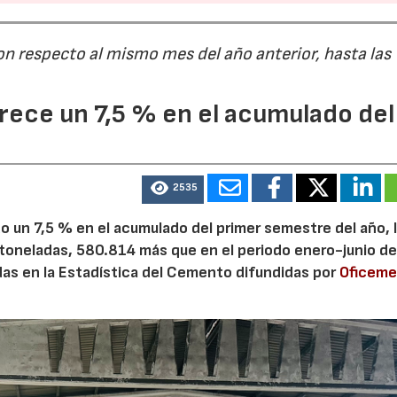
on respecto al mismo mes del año anterior, hasta las
28/07/2026
30/07/2026
ece un 7,5 % en el acumulado del
2535
 un 7,5 % en el acumulado del primer semestre del año, 
 toneladas, 580.814 más que en el periodo enero-junio de
adas en la Estadística del Cemento difundidas por
Oficem