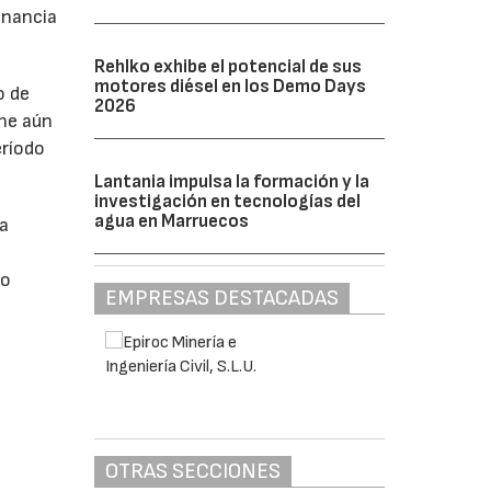
anancia
Rehlko exhibe el potencial de sus
motores diésel en los Demo Days
o de
2026
ne aún
eríodo
Lantania impulsa la formación y la
investigación en tecnologías del
agua en Marruecos
da
do
EMPRESAS DESTACADAS
OTRAS SECCIONES