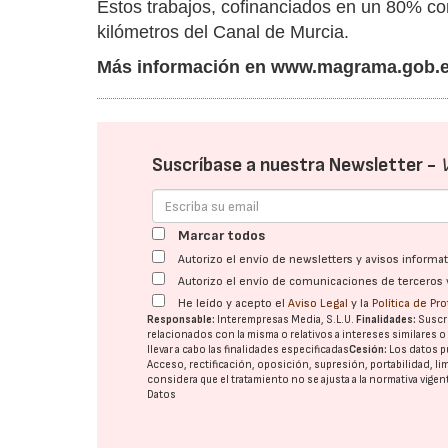
Estos trabajos, cofinanciados en un 80% con
kilómetros del Canal de Murcia.
Más información en
www.magrama.gob.
Suscríbase a nuestra Newsletter -
Marcar todos
Autorizo el envío de newsletters y avisos inform
Autorizo el envío de comunicaciones de terceros 
He leído y acepto el
Aviso Legal
y la
Política de Pr
Responsable:
Interempresas Media, S.L.U.
Finalidades:
Suscri
relacionados con la misma o relativos a intereses similares 
llevar a cabo las finalidades especificadas
Cesión:
Los datos p
Acceso, rectificación, oposición, supresión, portabilidad, l
considera que el tratamiento no se ajusta a la normativa vige
Datos