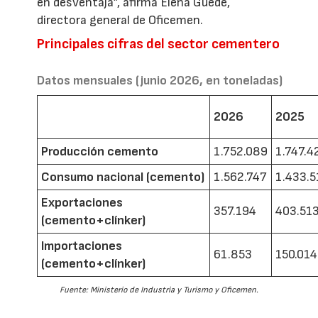
en desventaja”, afirma Elena Guede,
directora general de Oficemen.
Principales cifras del sector cementero
Datos mensuales (junio 2026, en toneladas)
2026
2025
Producción cemento
1.752.089
1.747.4
Consumo nacional (cemento)
1.562.747
1.433.5
Exportaciones
357.194
403.51
(cemento+clínker)
Importaciones
61.853
150.014
(cemento+clínker)
Fuente: Ministerio de Industria y Turismo y Oficemen.