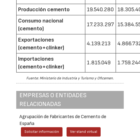
Producción cemento
19.540.280
18.305.4
Consumo nacional
17.233.297
15.384.5
(cemento)
Exportaciones
4.139.213
4.866.73
(cemento+clínker)
Importaciones
1.815.049
1.759.24
(cemento+clínker)
Fuente: Ministerio de Industria y Turismo y Oficemen.
EMPRESAS O ENTIDADES
RELACIONADAS
Agrupación de Fabricantes de Cemento de
España
Solicitar información
Ver stand virtual