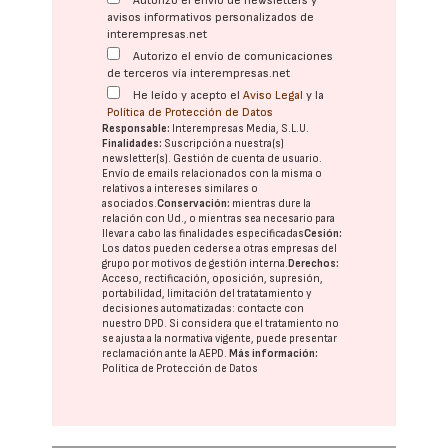
Autorizo el envío de newsletters y
avisos informativos personalizados de
interempresas.net
Autorizo el envío de comunicaciones
de terceros vía interempresas.net
He leído y acepto el
Aviso Legal
y la
Política de Protección de Datos
Responsable:
Interempresas Media, S.L.U.
Finalidades:
Suscripción a nuestra(s)
newsletter(s). Gestión de cuenta de usuario.
Envío de emails relacionados con la misma o
relativos a intereses similares o
asociados.
Conservación:
mientras dure la
relación con Ud., o mientras sea necesario para
llevar a cabo las finalidades especificadas
Cesión:
Los datos pueden cederse a otras
empresas del
grupo
por motivos de gestión interna.
Derechos:
Acceso, rectificación, oposición, supresión,
portabilidad, limitación del tratatamiento y
decisiones automatizadas:
contacte con
nuestro DPD
. Si considera que el tratamiento no
se ajusta a la normativa vigente, puede presentar
reclamación ante la
AEPD
.
Más información:
Política de Protección de Datos