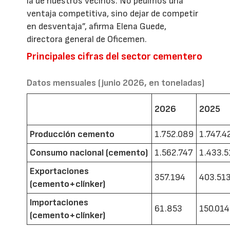
la de nuestros vecinos. No pedimos una
ventaja competitiva, sino dejar de competir
en desventaja”, afirma Elena Guede,
directora general de Oficemen.
Principales cifras del sector cementero
Datos mensuales (junio 2026, en toneladas)
2026
2025
Producción cemento
1.752.089
1.747.4
Consumo nacional (cemento)
1.562.747
1.433.5
Exportaciones
357.194
403.51
(cemento+clínker)
Importaciones
61.853
150.014
(cemento+clínker)