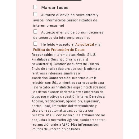
Marcar todos
Autorizo el envío de newsletters y
avisos informativos personalizados de
interempresas.net
Autorizo el envío de comunicaciones
de terceros vía interempresas.net
He leído y acepto el
Aviso Legal
y la
Política de Protección de Datos
Responsable:
Interempresas Media, S.L.U.
Finalidades:
Suscripción a nuestra(s)
newsletter(s). Gestión de cuenta de usuario.
Envío de emails relacionados con la misma o
relativos a intereses similares o
asociados.
Conservación:
mientras dure la
relación con Ud., o mientras sea necesario para
llevar a cabo las finalidades especificadas
Cesión:
Los datos pueden cederse a otras
empresas del
grupo
por motivos de gestión interna.
Derechos:
Acceso, rectificación, oposición, supresión,
portabilidad, limitación del tratatamiento y
decisiones automatizadas:
contacte con
nuestro DPD
. Si considera que el tratamiento no
se ajusta a la normativa vigente, puede presentar
reclamación ante la
AEPD
.
Más información:
Política de Protección de Datos