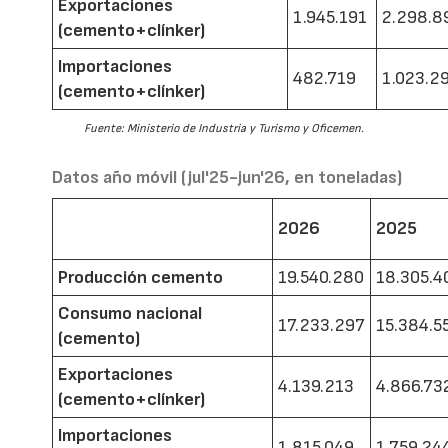
Exportaciones
1.945.191
2.298.8
(cemento+clínker)
Importaciones
482.719
1.023.2
(cemento+clínker)
Fuente: Ministerio de Industria y Turismo y Oficemen.
Datos año móvil (jul'25-jun'26, en toneladas)
2026
2025
Producción cemento
19.540.280
18.305.4
Consumo nacional
17.233.297
15.384.5
(cemento)
Exportaciones
4.139.213
4.866.73
(cemento+clínker)
Importaciones
1.815.049
1.759.24