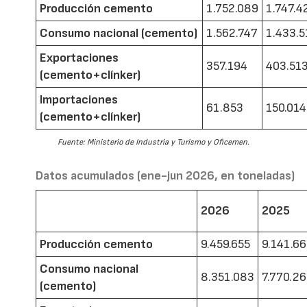
Producción cemento
1.752.089
1.747.4
Consumo nacional (cemento)
1.562.747
1.433.5
Exportaciones
357.194
403.51
(cemento+clínker)
Importaciones
61.853
150.014
(cemento+clínker)
Fuente: Ministerio de Industria y Turismo y Oficemen.
Datos acumulados (ene-jun 2026, en toneladas)
2026
2025
Producción cemento
9.459.655
9.141.6
Consumo nacional
8.351.083
7.770.2
(cemento)