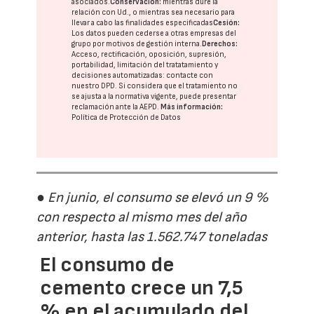
asociados.
Conservación:
mientras dure la
relación con Ud., o mientras sea necesario para
llevar a cabo las finalidades especificadas
Cesión:
Los datos pueden cederse a otras
empresas del
grupo
por motivos de gestión interna.
Derechos:
Acceso, rectificación, oposición, supresión,
portabilidad, limitación del tratatamiento y
decisiones automatizadas:
contacte con
nuestro DPD
. Si considera que el tratamiento no
se ajusta a la normativa vigente, puede presentar
reclamación ante la
AEPD
.
Más información:
Política de Protección de Datos
● En junio, el consumo se elevó un 9 %
con respecto al mismo mes del año
anterior, hasta las 1.562.747 toneladas
El consumo de
cemento crece un 7,5
% en el acumulado del