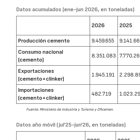
Datos acumulados (ene-jun 2026, en toneladas)
2026
2025
Producción cemento
9.459.655
9.141.6
Consumo nacional
8.351.083
7.770.2
(cemento)
Exportaciones
1.945.191
2.298.8
(cemento+clínker)
Importaciones
482.719
1.023.2
(cemento+clínker)
Fuente: Ministerio de Industria y Turismo y Oficemen.
Datos año móvil (jul'25-jun'26, en toneladas)