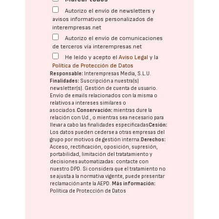
Autorizo el envío de newsletters y
avisos informativos personalizados de
interempresas.net
Autorizo el envío de comunicaciones
de terceros vía interempresas.net
He leído y acepto el
Aviso Legal
y la
Política de Protección de Datos
Responsable:
Interempresas Media, S.L.U.
Finalidades:
Suscripción a nuestra(s)
newsletter(s). Gestión de cuenta de usuario.
Envío de emails relacionados con la misma o
relativos a intereses similares o
asociados.
Conservación:
mientras dure la
relación con Ud., o mientras sea necesario para
llevar a cabo las finalidades especificadas
Cesión:
Los datos pueden cederse a otras
empresas del
grupo
por motivos de gestión interna.
Derechos:
Acceso, rectificación, oposición, supresión,
portabilidad, limitación del tratatamiento y
decisiones automatizadas:
contacte con
nuestro DPD
. Si considera que el tratamiento no
se ajusta a la normativa vigente, puede presentar
reclamación ante la
AEPD
.
Más información:
Política de Protección de Datos