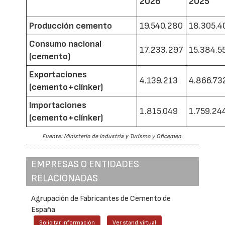
2026
2025
Producción cemento
19.540.280
18.305.4
Consumo nacional
17.233.297
15.384.5
(cemento)
Exportaciones
4.139.213
4.866.73
(cemento+clínker)
Importaciones
1.815.049
1.759.24
(cemento+clínker)
Fuente: Ministerio de Industria y Turismo y Oficemen.
EMPRESAS O ENTIDADES
RELACIONADAS
Agrupación de Fabricantes de Cemento de
España
Solicitar información
Ver stand virtual