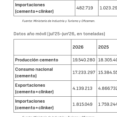
Importaciones
482.719
1.023.2
(cemento+clínker)
Fuente: Ministerio de Industria y Turismo y Oficemen.
Datos año móvil (jul'25-jun'26, en toneladas)
2026
2025
Producción cemento
19.540.280
18.305.4
Consumo nacional
17.233.297
15.384.5
(cemento)
Exportaciones
4.139.213
4.866.73
(cemento+clínker)
Importaciones
1.815.049
1.759.24
(cemento+clínker)