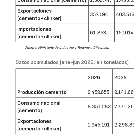
Consumo nacional (cemento)
1.562.747
1.433.5
Exportaciones
357.194
403.51
(cemento+clínker)
Importaciones
61.853
150.014
(cemento+clínker)
Fuente: Ministerio de Industria y Turismo y Oficemen.
Datos acumulados (ene-jun 2026, en toneladas)
2026
2025
Producción cemento
9.459.655
9.141.6
Consumo nacional
8.351.083
7.770.2
(cemento)
Exportaciones
1.945.191
2.298.8
(cemento+clínker)