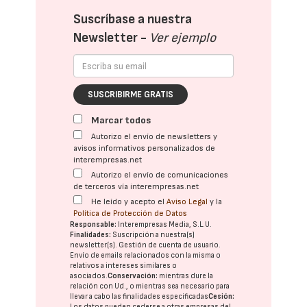
Suscríbase a nuestra
Newsletter -
Ver ejemplo
SUSCRIBIRME GRATIS
Marcar todos
Autorizo el envío de newsletters y
avisos informativos personalizados de
interempresas.net
Autorizo el envío de comunicaciones
de terceros vía interempresas.net
He leído y acepto el
Aviso Legal
y la
Política de Protección de Datos
Responsable:
Interempresas Media, S.L.U.
Finalidades:
Suscripción a nuestra(s)
newsletter(s). Gestión de cuenta de usuario.
Envío de emails relacionados con la misma o
relativos a intereses similares o
asociados.
Conservación:
mientras dure la
relación con Ud., o mientras sea necesario para
llevar a cabo las finalidades especificadas
Cesión:
Los datos pueden cederse a otras
empresas del