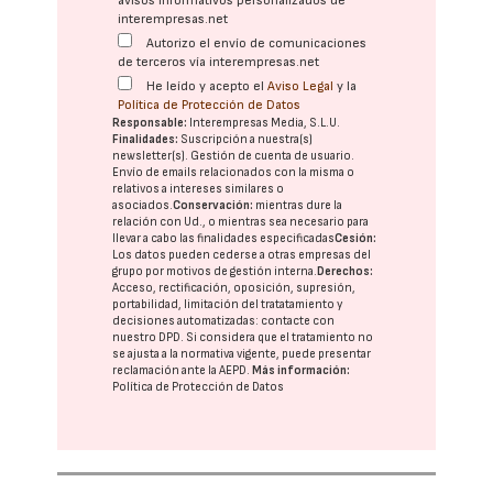
avisos informativos personalizados de
interempresas.net
Autorizo el envío de comunicaciones
de terceros vía interempresas.net
He leído y acepto el
Aviso Legal
y la
Política de Protección de Datos
Responsable:
Interempresas Media, S.L.U.
Finalidades:
Suscripción a nuestra(s)
newsletter(s). Gestión de cuenta de usuario.
Envío de emails relacionados con la misma o
relativos a intereses similares o
asociados.
Conservación:
mientras dure la
relación con Ud., o mientras sea necesario para
llevar a cabo las finalidades especificadas
Cesión:
Los datos pueden cederse a otras
empresas del
grupo
por motivos de gestión interna.
Derechos:
Acceso, rectificación, oposición, supresión,
portabilidad, limitación del tratatamiento y
decisiones automatizadas:
contacte con
nuestro DPD
. Si considera que el tratamiento no
se ajusta a la normativa vigente, puede presentar
reclamación ante la
AEPD
.
Más información:
Política de Protección de Datos