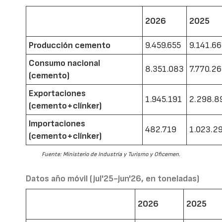
2026
2025
Producción cemento
9.459.655
9.141.6
Consumo nacional
8.351.083
7.770.2
(cemento)
Exportaciones
1.945.191
2.298.8
(cemento+clínker)
Importaciones
482.719
1.023.2
(cemento+clínker)
Fuente: Ministerio de Industria y Turismo y Oficemen.
Datos año móvil (jul'25-jun'26, en toneladas)
2026
2025