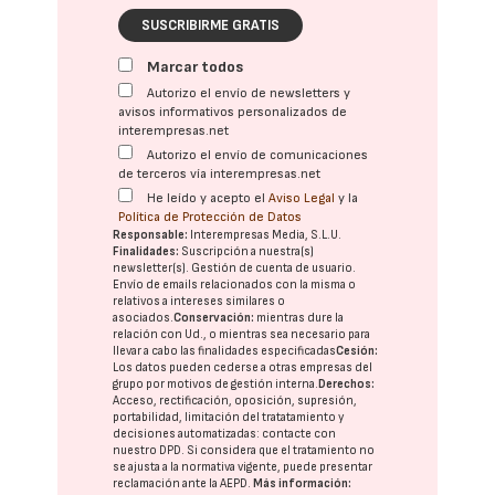
SUSCRIBIRME GRATIS
Marcar todos
Autorizo el envío de newsletters y
avisos informativos personalizados de
interempresas.net
Autorizo el envío de comunicaciones
de terceros vía interempresas.net
He leído y acepto el
Aviso Legal
y la
Política de Protección de Datos
Responsable:
Interempresas Media, S.L.U.
Finalidades:
Suscripción a nuestra(s)
newsletter(s). Gestión de cuenta de usuario.
Envío de emails relacionados con la misma o
relativos a intereses similares o
asociados.
Conservación:
mientras dure la
relación con Ud., o mientras sea necesario para
llevar a cabo las finalidades especificadas
Cesión:
Los datos pueden cederse a otras
empresas del
grupo
por motivos de gestión interna.
Derechos:
Acceso, rectificación, oposición, supresión,
portabilidad, limitación del tratatamiento y
decisiones automatizadas:
contacte con
nuestro DPD
. Si considera que el tratamiento no
se ajusta a la normativa vigente, puede presentar
reclamación ante la
AEPD
.
Más información: