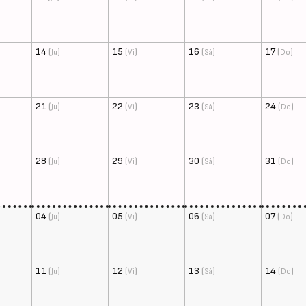
14
(
)
15
(
)
16
(
)
17
(
)
Ju
Vi
Sá
Do
21
(
)
22
(
)
23
(
)
24
(
)
Ju
Vi
Sá
Do
28
(
)
29
(
)
30
(
)
31
(
)
Ju
Vi
Sá
Do
04
(
)
05
(
)
06
(
)
07
(
)
Ju
Vi
Sá
Do
11
(
)
12
(
)
13
(
)
14
(
)
Ju
Vi
Sá
Do