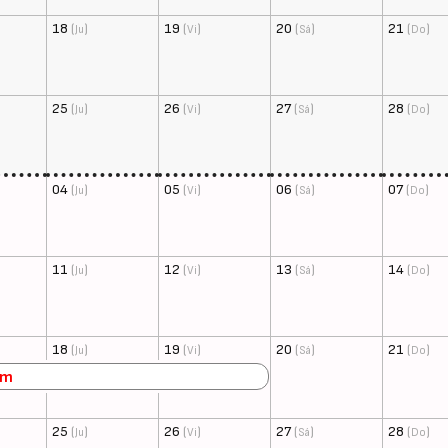
18
(
)
19
(
)
20
(
)
21
(
)
Ju
Vi
Sá
Do
25
(
)
26
(
)
27
(
)
28
(
)
Ju
Vi
Sá
Do
04
(
)
05
(
)
06
(
)
07
(
)
Ju
Vi
Sá
Do
11
(
)
12
(
)
13
(
)
14
(
)
Ju
Vi
Sá
Do
18
(
)
19
(
)
20
(
)
21
(
)
Ju
Vi
Sá
Do
im
25
(
)
26
(
)
27
(
)
28
(
)
Ju
Vi
Sá
Do