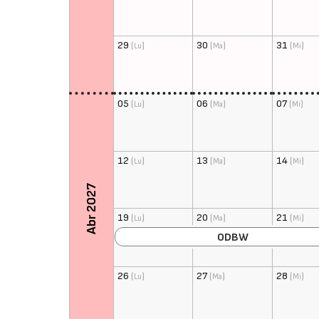
29
(
)
30
(
)
31
(
)
Lu
Ma
Mi
05
(
)
06
(
)
07
(
)
Lu
Ma
Mi
12
(
)
13
(
)
14
(
)
Lu
Ma
Mi
Abr 2027
19
(
)
20
(
)
21
(
)
Lu
Ma
Mi
ODBW
26
(
)
27
(
)
28
(
)
Lu
Ma
Mi