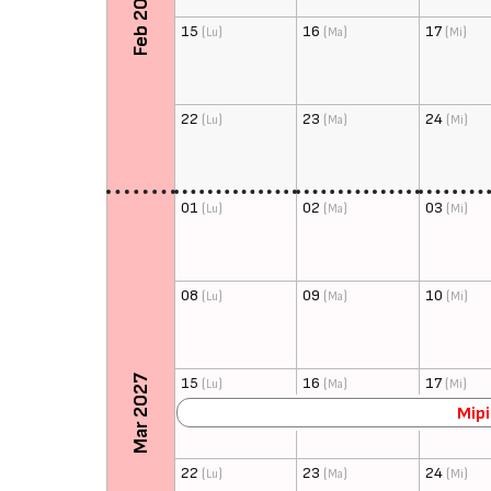
Feb 2027
15
(
)
16
(
)
17
(
)
Lu
Ma
Mi
22
(
)
23
(
)
24
(
)
Lu
Ma
Mi
01
(
)
02
(
)
03
(
)
Lu
Ma
Mi
08
(
)
09
(
)
10
(
)
Lu
Ma
Mi
Mar 2027
15
(
)
16
(
)
17
(
)
Lu
Ma
Mi
Mip
22
(
)
23
(
)
24
(
)
Lu
Ma
Mi