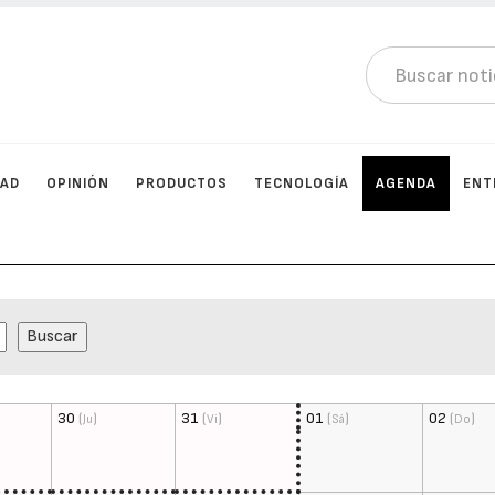
DAD
OPINIÓN
PRODUCTOS
TECNOLOGÍA
AGENDA
ENT
30
(
)
31
(
)
01
(
)
02
(
)
Ju
Vi
Sá
Do