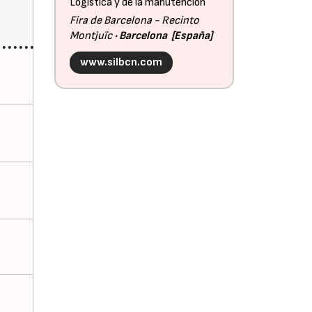
Logística y de la manutención
Fira de Barcelona - Recinto
Montjuïc
Barcelona
España
www.silbcn.com