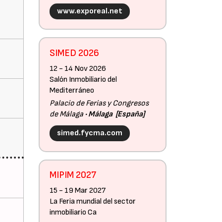
www.exporeal.net
SIMED 2026
12 - 14 Nov 2026
Salón Inmobiliario del
Mediterráneo
Palacio de Ferias y Congresos
de Málaga
Málaga
España
simed.fycma.com
MIPIM 2027
15 - 19 Mar 2027
La Feria mundial del sector
inmobiliario Ca