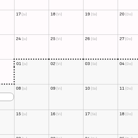
17
(
)
18
(
)
19
(
)
20
(
)
Ju
Vi
Sá
Do
24
(
)
25
(
)
26
(
)
27
(
)
Ju
Vi
Sá
Do
01
(
)
02
(
)
03
(
)
04
(
)
Ju
Vi
Sá
Do
08
(
)
09
(
)
10
(
)
11
(
)
Ju
Vi
Sá
Do
15
(
)
16
(
)
17
(
)
18
(
)
Ju
Vi
Sá
Do