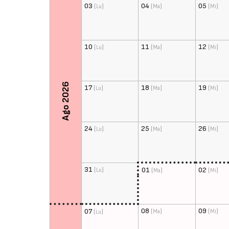
03
(
)
04
(
)
05
(
)
Lu
Ma
Mi
10
(
)
11
(
)
12
(
)
Lu
Ma
Mi
Ago 2026
17
(
)
18
(
)
19
(
)
Lu
Ma
Mi
24
(
)
25
(
)
26
(
)
Lu
Ma
Mi
31
(
)
01
(
)
02
(
)
Lu
Ma
Mi
08
(
)
09
(
)
07
(
)
Ma
Mi
Lu