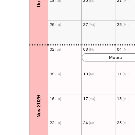
19
(
)
20
(
)
21
(
)
Lu
Ma
Mi
26
(
)
27
(
)
28
(
)
Lu
Ma
Mi
02
(
)
03
(
)
04
(
)
Lu
Ma
Mi
Mapic
09
(
)
10
(
)
11
(
)
Lu
Ma
Mi
Nov 2026
16
(
)
17
(
)
18
(
)
Lu
Ma
Mi
23
(
)
24
(
)
25
(
)
Lu
Ma
Mi