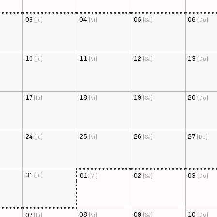
03
(
)
04
(
)
05
(
)
06
(
)
Ju
Vi
Sá
Do
10
(
)
11
(
)
12
(
)
13
(
)
Ju
Vi
Sá
Do
17
(
)
18
(
)
19
(
)
20
(
)
Ju
Vi
Sá
Do
24
(
)
25
(
)
26
(
)
27
(
)
Ju
Vi
Sá
Do
31
(
)
01
(
)
02
(
)
03
(
)
Ju
Vi
Sá
Do
08
(
)
09
(
)
10
(
)
07
(
)
Vi
Sá
Do
Ju