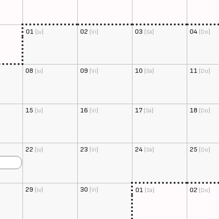
01
(
)
02
(
)
03
(
)
04
(
)
Ju
Vi
Sá
Do
08
(
)
09
(
)
10
(
)
11
(
)
Ju
Vi
Sá
Do
15
(
)
16
(
)
17
(
)
18
(
)
Ju
Vi
Sá
Do
22
(
)
23
(
)
24
(
)
25
(
)
Ju
Vi
Sá
Do
29
(
)
30
(
)
01
(
)
02
(
)
Ju
Vi
Sá
Do