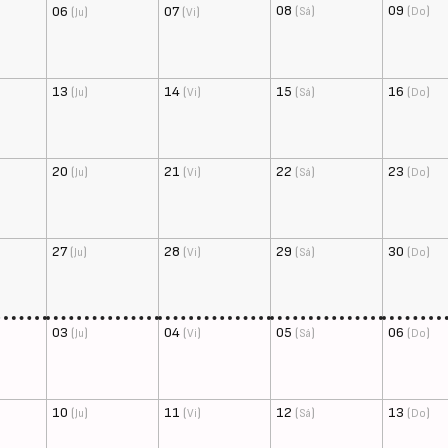
08
(
)
09
(
)
06
(
)
07
(
)
Sá
Do
Ju
Vi
13
(
)
14
(
)
15
(
)
16
(
)
Ju
Vi
Sá
Do
20
(
)
21
(
)
22
(
)
23
(
)
Ju
Vi
Sá
Do
27
(
)
28
(
)
29
(
)
30
(
)
Ju
Vi
Sá
Do
03
(
)
04
(
)
05
(
)
06
(
)
Ju
Vi
Sá
Do
10
(
)
11
(
)
12
(
)
13
(
)
Ju
Vi
Sá
Do