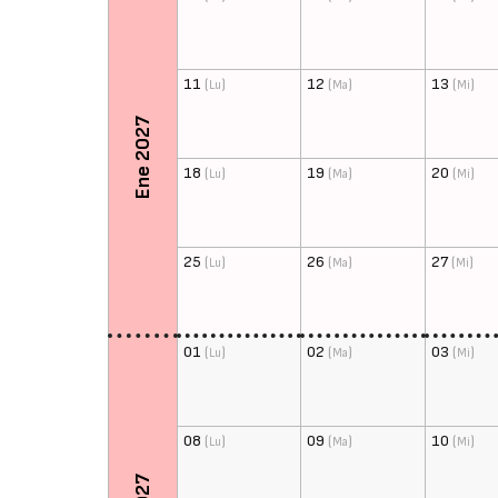
11
(
)
12
(
)
13
(
)
Lu
Ma
Mi
Ene 2027
18
(
)
19
(
)
20
(
)
Lu
Ma
Mi
25
(
)
26
(
)
27
(
)
Lu
Ma
Mi
01
(
)
02
(
)
03
(
)
Lu
Ma
Mi
08
(
)
09
(
)
10
(
)
Lu
Ma
Mi