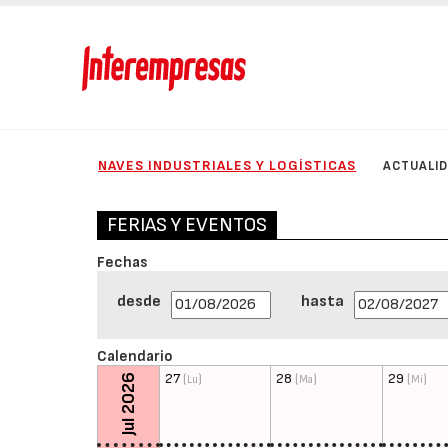
NAVES INDUSTRIALES Y LOGÍSTICAS
ACTUALI
FERIAS Y EVENTOS
Fechas
desde
hasta
Calendario
27
(
)
28
(
)
29
(
)
Jul 2026
Lu
Ma
Mi