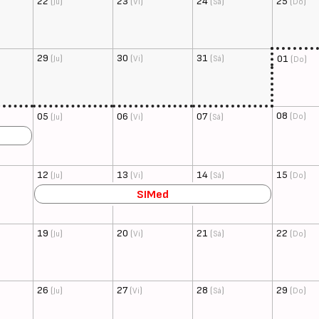
22
(
)
23
(
)
24
(
)
25
(
)
Ju
Vi
Sá
Do
29
(
)
30
(
)
31
(
)
01
(
)
Ju
Vi
Sá
Do
08
(
)
05
(
)
06
(
)
07
(
)
Do
Ju
Vi
Sá
12
(
)
13
(
)
14
(
)
15
(
)
Ju
Vi
Sá
Do
SIMed
19
(
)
20
(
)
21
(
)
22
(
)
Ju
Vi
Sá
Do
26
(
)
27
(
)
28
(
)
29
(
)
Ju
Vi
Sá
Do