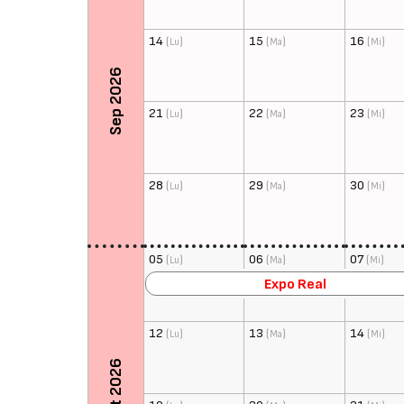
14
(
)
15
(
)
16
(
)
Lu
Ma
Mi
Sep 2026
21
(
)
22
(
)
23
(
)
Lu
Ma
Mi
28
(
)
29
(
)
30
(
)
Lu
Ma
Mi
05
(
)
06
(
)
07
(
)
Lu
Ma
Mi
Expo Real
12
(
)
13
(
)
14
(
)
Lu
Ma
Mi
Oct 2026