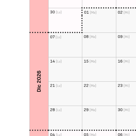
30
(
)
01
(
)
02
(
)
Lu
Ma
Mi
08
(
)
09
(
)
07
(
)
Ma
Mi
Lu
14
(
)
15
(
)
16
(
)
Lu
Ma
Mi
Dic 2026
21
(
)
22
(
)
23
(
)
Lu
Ma
Mi
28
(
)
29
(
)
30
(
)
Lu
Ma
Mi
04
(
)
05
(
)
06
(
)
Lu
Ma
Mi