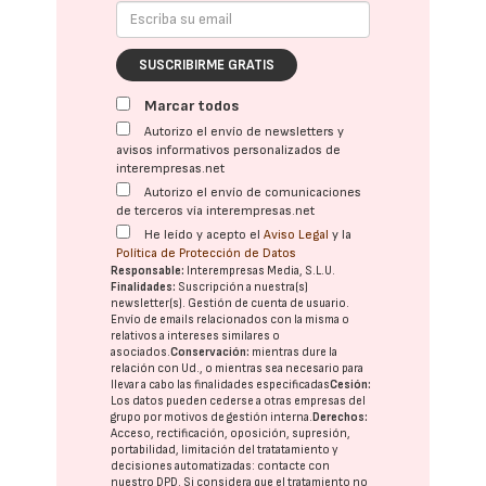
SUSCRIBIRME GRATIS
Marcar todos
Autorizo el envío de newsletters y
avisos informativos personalizados de
interempresas.net
Autorizo el envío de comunicaciones
de terceros vía interempresas.net
He leído y acepto el
Aviso Legal
y la
Política de Protección de Datos
Responsable:
Interempresas Media, S.L.U.
Finalidades:
Suscripción a nuestra(s)
newsletter(s). Gestión de cuenta de usuario.
Envío de emails relacionados con la misma o
relativos a intereses similares o
asociados.
Conservación:
mientras dure la
relación con Ud., o mientras sea necesario para
llevar a cabo las finalidades especificadas
Cesión:
Los datos pueden cederse a otras
empresas del
grupo
por motivos de gestión interna.
Derechos:
Acceso, rectificación, oposición, supresión,
portabilidad, limitación del tratatamiento y
decisiones automatizadas:
contacte con
nuestro DPD
. Si considera que el tratamiento no