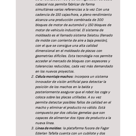
cabezal nos permite fabricar de forma
simultánea varias referencias a la vez Con una
cadencia de 150 cajas/hora, a pleno rendimiento
alcanza una producción combinada de 300
bloques de motor de automóvil y 150 bloques de
motor de vehículo industrial. El sistema de
moldeado es el llamado sistema Seiatsu (llenado
de molde con corriente de aire a baja presión),
con el que se consigue una alta calidad
dimensional en el moldeado de piezas con
geometrías difíciles. Esta tecnología nos permite
acceder al mercado de bloques con espesores y
tolerancias reducidas, cada vez más demandado
en los nuevos proyectos.
Célula montaje machos
: incorpora un sistema
innovador de visión artificial para detectar la
posición de los machos en la balda y
posteriormente asegurar que el robot los coge y
coloca sobre las placas utilladas. A su vez
permite detectar posibles fallos de calidad en el
macho y eliminar el producto no válido. Está
compuesto por dos células gemelas que son
capaces de alimentar dos tipos de producto a la
nueva línea.
Línea de moldeo
: la plataforma fusora de Fagor
Ederlan Tafalla cuenta con un cubilote y dos