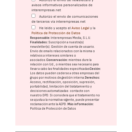
Autorizo el envío de newsletters y
avisos informativos personalizados de
interempresas.net
Autorizo el envío de comunicaciones
de terceros vía interempresas.net
He leído y acepto el
Aviso Legal
y la
Política de Protección de Datos
Responsable:
Interempresas Media, S.L.U.
Finalidades:
Suscripción a nuestra(s)
newsletter(s). Gestión de cuenta de usuario.
Envío de emails relacionados con la misma o
relativos a intereses similares o
asociados.
Conservación:
mientras dure la
relación con Ud., o mientras sea necesario para
llevar a cabo las finalidades especificadas
Cesión:
Los datos pueden cederse a otras
empresas del
grupo
por motivos de gestión interna.
Derechos:
Acceso, rectificación, oposición, supresión,
portabilidad, limitación del tratatamiento y
decisiones automatizadas:
contacte con
nuestro DPD
. Si considera que el tratamiento no
se ajusta a la normativa vigente, puede presentar
reclamación ante la
AEPD
.
Más información:
Política de Protección de Datos