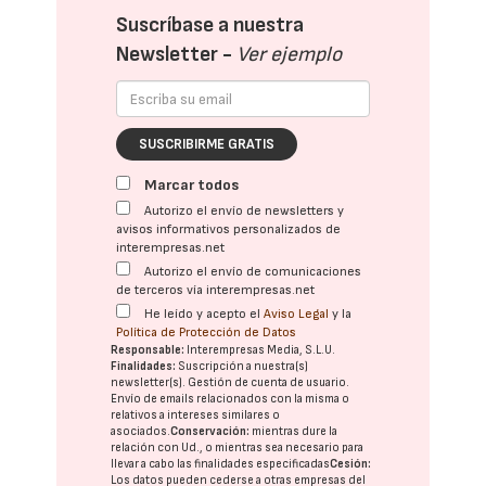
Suscríbase a nuestra
Newsletter -
Ver ejemplo
SUSCRIBIRME GRATIS
Marcar todos
Autorizo el envío de newsletters y
avisos informativos personalizados de
interempresas.net
Autorizo el envío de comunicaciones
de terceros vía interempresas.net
He leído y acepto el
Aviso Legal
y la
Política de Protección de Datos
Responsable:
Interempresas Media, S.L.U.
Finalidades:
Suscripción a nuestra(s)
newsletter(s). Gestión de cuenta de usuario.
Envío de emails relacionados con la misma o
relativos a intereses similares o
asociados.
Conservación:
mientras dure la
relación con Ud., o mientras sea necesario para
llevar a cabo las finalidades especificadas
Cesión:
Los datos pueden cederse a otras
empresas del