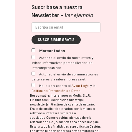
Suscríbase a nuestra
Newsletter -
Ver ejemplo
SUSCRIBIRME GRATIS
Marcar todos
Autorizo el envío de newsletters y
avisos informativos personalizados de
interempresas.net
Autorizo el envío de comunicaciones
de terceros vía interempresas.net
He leído y acepto el
Aviso Legal
y la
Política de Protección de Datos
Responsable:
Interempresas Media, S.L.U.
Finalidades:
Suscripción a nuestra(s)
newsletter(s). Gestión de cuenta de usuario.
Envío de emails relacionados con la misma o
relativos a intereses similares o
asociados.
Conservación:
mientras dure la
relación con Ud., o mientras sea necesario para
llevar a cabo las finalidades especificadas
Cesión:
Los datos pueden cederse a otras
empresas del