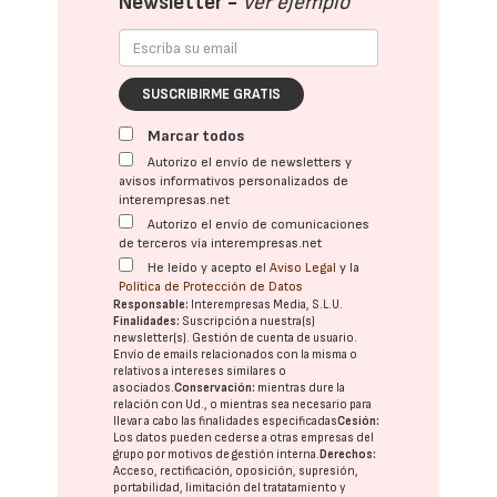
Newsletter -
Ver ejemplo
SUSCRIBIRME GRATIS
Marcar todos
Autorizo el envío de newsletters y
avisos informativos personalizados de
interempresas.net
Autorizo el envío de comunicaciones
de terceros vía interempresas.net
He leído y acepto el
Aviso Legal
y la
Política de Protección de Datos
Responsable:
Interempresas Media, S.L.U.
Finalidades:
Suscripción a nuestra(s)
newsletter(s). Gestión de cuenta de usuario.
Envío de emails relacionados con la misma o
relativos a intereses similares o
asociados.
Conservación:
mientras dure la
relación con Ud., o mientras sea necesario para
llevar a cabo las finalidades especificadas
Cesión:
Los datos pueden cederse a otras
empresas del
grupo
por motivos de gestión interna.
Derechos:
Acceso, rectificación, oposición, supresión,
portabilidad, limitación del tratatamiento y