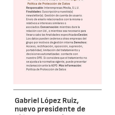
Política de Protección de Datos
Responsable:
Interempresas Media, S.L.U.
Finalidades:
Suscripción a nuestra(s)
newsletter(s). Gestión de cuenta de usuario.
Envío de emails relacionados con la misma o
relativos a intereses similares o
asociados.
Conservación:
mientras dure la
relación con Ud., o mientras sea necesario para
llevar a cabo las finalidades especificadas
Cesión:
Los datos pueden cederse a otras
empresas del
grupo
por motivos de gestión interna.
Derechos:
Acceso, rectificación, oposición, supresión,
portabilidad, limitación del tratatamiento y
decisiones automatizadas:
contacte con
nuestro DPD
. Si considera que el tratamiento no
se ajusta a la normativa vigente, puede presentar
reclamación ante la
AEPD
.
Más información:
Política de Protección de Datos
Gabriel López Ruiz,
nuevo presidente de