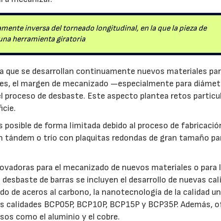
mente inversa del torneado longitudinal, en la que la pieza de
28/07/2026
30/07/2026
una herramienta giratoria
a que se desarrollan continuamente nuevos materiales pa
stes, el margen de mecanizado —especialmente para diámet
 proceso de desbaste. Este aspecto plantea retos particu
icie.
 posible de forma limitada debido al proceso de fabricació
en tándem o trío con plaquitas redondas de gran tamaño pa
novadoras para el mecanizado de nuevos materiales o para 
 desbaste de barras se incluyen el desarrollo de nuevas ca
do de aceros al carbono, la nanotecnología de la calidad un
as calidades BCP05P, BCP10P, BCP15P y BCP35P. Además, o
sos como el aluminio y el cobre.