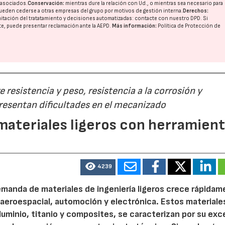
o asociados.
Conservación:
mientras dure la relación con Ud., o mientras sea necesario para
ueden cederse a otras
empresas del grupo
por motivos de gestión interna.
Derechos:
imitación del tratatamiento y decisiones automatizadas:
contacte con nuestro DPD
. Si
nte, puede presentar reclamación ante la
AEPD
.
Más información:
Política de Protección de
 resistencia y peso, resistencia a la corrosión y
esentan dificultades en el mecanizado
ateriales ligeros con herramien
4239
demanda de materiales de ingeniería ligeros crece rápidam
 aeroespacial, automoción y electrónica. Estos materiale
aluminio, titanio y composites, se caracterizan por su ex