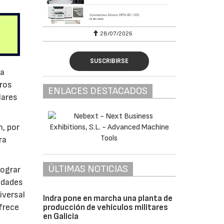
28/07/2026
SUSCRIBIRSE
ra
ros
ENLACES DESTACADOS
lares
n, por
ra
ÚLTIMAS NOTICIAS
lograr
lidades
iversal
Indra pone en marcha una planta de
frece
producción de vehículos militares
en Galicia