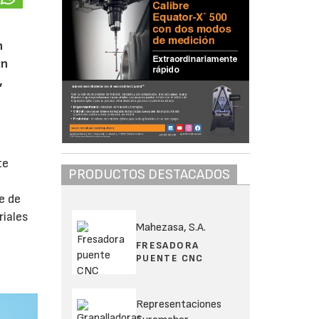
n
un
,
te
PRODUCTOS DESTACADOS
e de
riales
Mahezasa, S.A.
FRESADORA
PUENTE CNC
Representaciones