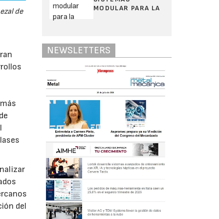
MODULAR PARA LA
ezal de
NEWSLETTERS
gran
rollos
o más
 de
l
lases
nalizar
tados
ercanos
ción del