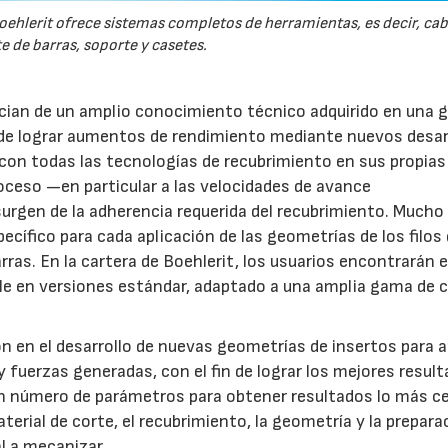
ehlerit ofrece sistemas completos de herramientas, es decir, cab
e de barras, soporte y casetes.
cian de un amplio conocimiento técnico adquirido en una 
a de lograr aumentos de rendimiento mediante nuevos desar
con todas las tecnologías de recubrimiento en sus propias
roceso —en particular a las velocidades de avance
rgen de la adherencia requerida del recubrimiento. Much
ecífico para cada aplicación de las geometrías de los filos
rras. En la cartera de Boehlerit, los usuarios encontrarán e
e en versiones estándar, adaptado a una amplia gama de c
n en el desarrollo de nuevas geometrías de insertos para a
 y fuerzas generadas, con el fin de lograr los mejores resul
ran número de parámetros para obtener resultados lo más c
aterial de corte, el recubrimiento, la geometría y la prepara
al a mecanizar.