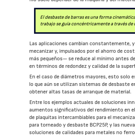
El desbaste de barras es una forma cinemática
trabajo se guía concéntricamente a través de 
Las aplicaciones cambian constantemente, y
mecanizar y, impulsados por el ahorro de co
más pequeños— se reduce al mínimo antes del
en términos de redondez y calidad de la superf
En el caso de diámetros mayores, esto solo es
lo que aún se utilizan sistemas de desbaste 
obtener altas tasas de arranque de material.
Entre los ejemplos actuales de soluciones in
aumentos significativos del rendimiento en el
de plaquitas intercambiables para el mecaniza
para torneado y desbaste BCP25P, y las nuev
soluciones de calidades para metales no ferro