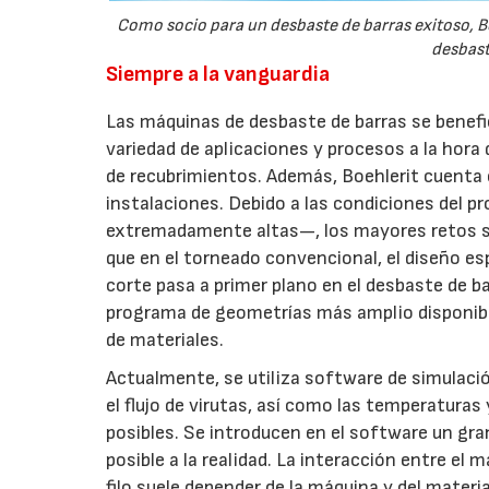
Como socio para un desbaste de barras exitoso, Bo
desbast
Siempre a la vanguardia
Las máquinas de desbaste de barras se benefi
variedad de aplicaciones y procesos a la hor
de recubrimientos. Además, Boehlerit cuenta 
instalaciones. Debido a las condiciones del p
extremadamente altas—, los mayores retos su
que en el torneado convencional, el diseño esp
corte pasa a primer plano en el desbaste de ba
programa de geometrías más amplio disponibl
de materiales.
Actualmente, se utiliza software de simulació
el flujo de virutas, así como las temperaturas
posibles. Se introducen en el software un g
posible a la realidad. La interacción entre el m
filo suele depender de la máquina y del materi