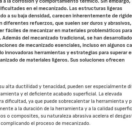
ia a la corrosión y comportamiento térmico. Sin embargo,
ficultades en el mecanizado. Las estructuras ligeras
do a su baja densidad, carecen inherentemente de rigide
zan diferentes refuerzos, que suelen ser duros y abrasivos,
er fáciles de mecanizar en materiales problemáticos para
Además del mecanizado tradicional, se han desarrollad
eraciones de mecanizado esenciales, incluso en algunos c
o innovadoras herramientas y estrategias para superar 
canizado de materiales ligeros. Sus soluciones ofrecen
u alta ductilidad y tenacidad, pueden ser especialmente dif
ramienta y el deficiente acabado superficial. La elevada
a dificultad, ya que puede sobrecalentar la herramienta y p
ente a la duración de la herramienta y a la calidad superfic
os o composites, su naturaleza abrasiva acelera el desgast
, complicando el proceso de mecanizado.