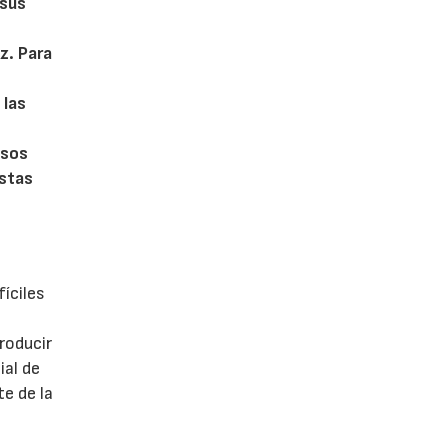
 sus
z. Para
 las
o
asos
estas
íciles
roducir
ial de
e de la