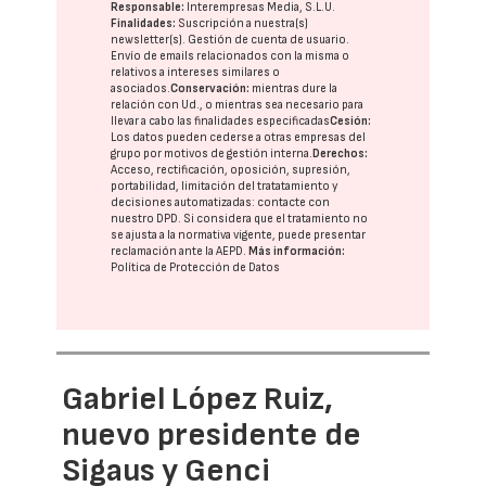
Responsable:
Interempresas Media, S.L.U.
Finalidades:
Suscripción a nuestra(s)
newsletter(s). Gestión de cuenta de usuario.
Envío de emails relacionados con la misma o
relativos a intereses similares o
asociados.
Conservación:
mientras dure la
relación con Ud., o mientras sea necesario para
llevar a cabo las finalidades especificadas
Cesión:
Los datos pueden cederse a otras
empresas del
grupo
por motivos de gestión interna.
Derechos:
Acceso, rectificación, oposición, supresión,
portabilidad, limitación del tratatamiento y
decisiones automatizadas:
contacte con
nuestro DPD
. Si considera que el tratamiento no
se ajusta a la normativa vigente, puede presentar
reclamación ante la
AEPD
.
Más información:
Política de Protección de Datos
Gabriel López Ruiz,
nuevo presidente de
Sigaus y Genci