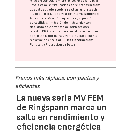
relación con Ud., o mientras sea necesario para
llevar a cabo las finalidades especificadas
Cesión:
Los datos pueden cederse a otras
empresas del
grupo
por motivos de gestión interna.
Derechos:
Acceso, rectificación, oposición, supresión,
portabilidad, limitación del tratatamiento y
decisiones automatizadas:
contacte con
nuestro DPD
. Si considera que el tratamiento no
se ajusta a la normativa vigente, puede presentar
reclamación ante la
AEPD
.
Más información:
Política de Protección de Datos
Frenos más rápidos, compactos y
eficientes
La nueva serie MV FEM
de Ringspann marca un
salto en rendimiento y
eficiencia energética