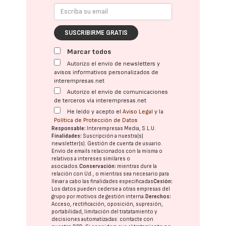
SUSCRIBIRME GRATIS
Marcar todos
Autorizo el envío de newsletters y
avisos informativos personalizados de
interempresas.net
Autorizo el envío de comunicaciones
de terceros vía interempresas.net
He leído y acepto el
Aviso Legal
y la
Política de Protección de Datos
Responsable:
Interempresas Media, S.L.U.
Finalidades:
Suscripción a nuestra(s)
newsletter(s). Gestión de cuenta de usuario.
Envío de emails relacionados con la misma o
relativos a intereses similares o
asociados.
Conservación:
mientras dure la
relación con Ud., o mientras sea necesario para
llevar a cabo las finalidades especificadas
Cesión:
Los datos pueden cederse a otras
empresas del
grupo
por motivos de gestión interna.
Derechos:
Acceso, rectificación, oposición, supresión,
portabilidad, limitación del tratatamiento y
decisiones automatizadas:
contacte con