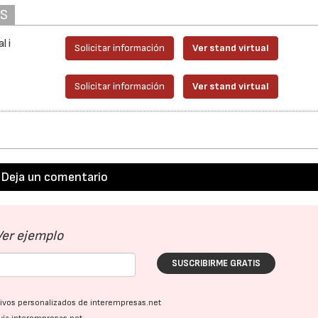
AS
l i
Solicitar información
Ver stand virtual
28/07/2026
30/07/2026
Solicitar información
Ver stand virtual
Deja un comentario
Ver ejemplo
SUSCRIBIRME GRATIS
ativos personalizados de interempresas.net