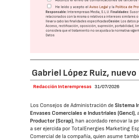
Autorizo el envío de comunicaciones de terceros 
He leído y acepto el
Aviso Legal
y la
Política de Pr
Responsable:
Interempresas Media, S.L.U.
Finalidades:
Suscri
relacionados con la misma o relativos a intereses similares 
llevar a cabo las finalidades especificadas
Cesión:
Los datos p
Acceso, rectificación, oposición, supresión, portabilidad, l
considera que el tratamiento no se ajusta a la normativa vige
Datos
Gabriel López Ruiz, nuevo
Redacción Interempresas
31/07/2026
Los Consejos de Administración de
Sistema I
Envases Comerciales e Industriales (Genci)
,
Productor (Scrap)
, han acordado renovar la p
a ser ejercida por TotalEnergies Marketing Esp
Comercial de la compañía, quien asume tambié