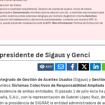
vía interempresas.net
otección de Datos
pción a nuestra(s) newsletter(s). Gestión de cuenta de usuario. Envío de emails
o asociados.
Conservación:
mientras dure la relación con Ud., o mientras sea necesario para
ueden cederse a otras
empresas del grupo
por motivos de gestión interna.
Derechos:
imitación del tratatamiento y decisiones automatizadas:
contacte con nuestro DPD
. Si
nte, puede presentar reclamación ante la
AEPD
.
Más información:
Política de Protección de
 presidente de Sigaus y Genci
8257
ntegrado de Gestión de Aceites Usados
(Sigaus) y
Gestió
 ambos
Sistemas Colectivos de Responsabilidad Ampliada 
residencia de ambas entidades. El pasado 1 de julio ésta ha
aña, S.A.U., con la representación de Gabriel López Ruiz, di
n la presidencia de SIGRAP, la entidad administradora de