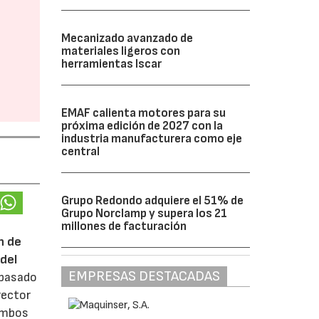
Mecanizado avanzado de
materiales ligeros con
herramientas Iscar
EMAF calienta motores para su
próxima edición de 2027 con la
industria manufacturera como eje
central
Grupo Redondo adquiere el 51% de
Grupo Norclamp y supera los 21
millones de facturación
n de
del
EMPRESAS DESTACADAS
 pasado
rector
 ambos