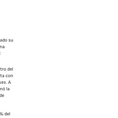
lado su
ina
:
tro del
nta con
ses. A
omó la
 de
1% del