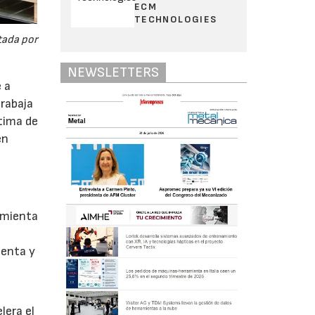
ECM
TECHNOLOGIES
tada por
NEWSLETTERS
 a
trabaja
ptima de
en
amienta
uenta y
lera el