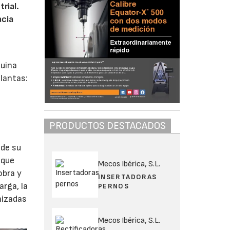
rial.
acia
quina
plantas:
PRODUCTOS DESTACADOS
 de su
 que
Mecos Ibérica, S.L.
obra y
INSERTADORAS
arga, la
PERNOS
nizadas
Mecos Ibérica, S.L.