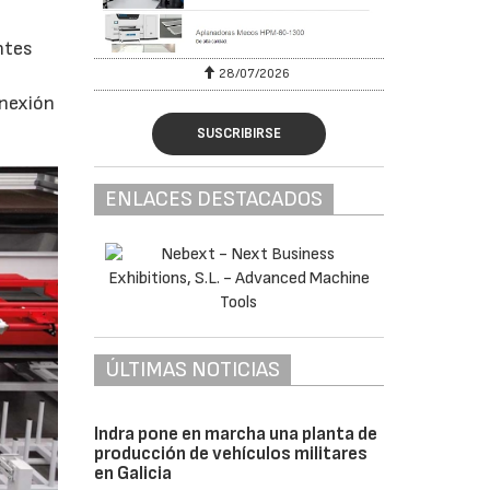
ntes
e
28/07/2026
onexión
SUSCRIBIRSE
ENLACES DESTACADOS
ÚLTIMAS NOTICIAS
Indra pone en marcha una planta de
producción de vehículos militares
en Galicia