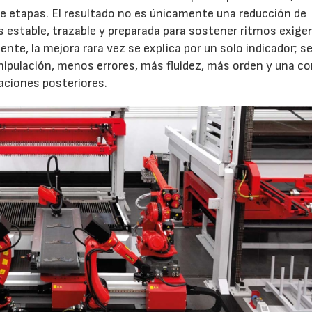
tre etapas. El resultado no es únicamente una reducción de
 estable, trazable y preparada para sostener ritmos exige
ente, la mejora rara vez se explica por un solo indicador; s
28/07/2026
30/07/2026
ipulación, menos errores, más fluidez, más orden y una c
aciones posteriores.