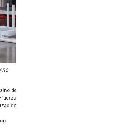
 PRO
sino de
efuerza
rización
con