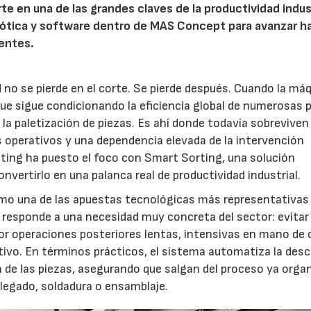
e en una de las grandes claves de la productividad indust
obótica y software dentro de MAS Concept para avanzar h
entes.
 no se pierde en el corte. Se pierde después. Cuando la má
que sigue condicionando la eficiencia global de numerosas 
 y la paletización de piezas. Es ahí donde todavía sobreviven
operativos y una dependencia elevada de la intervención
ting ha puesto el foco con Smart Sorting, una solución
vertirlo en una palanca real de productividad industrial.
mo una de las apuestas tecnológicas más representativas
responde a una necesidad muy concreta del sector: evitar
or operaciones posteriores lentas, intensivas en mano de 
tivo. En términos prácticos, el sistema automatiza la desc
ción de las piezas, asegurando que salgan del proceso ya orga
plegado, soldadura o ensamblaje.