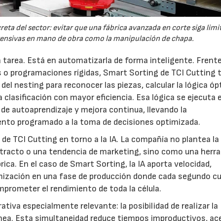
a del sector: evitar que una fábrica avanzada en corte siga limi
ntensivas en mano de obra como la manipulación de chapa.
 tarea. Está en automatizarla de forma inteligente. Frente
s o programaciones rígidas, Smart Sorting de TCI Cutting 
el nesting para reconocer las piezas, calcular la lógica ó
 clasificación con mayor eficiencia. Esa lógica se ejecuta 
 de autoaprendizaje y mejora continua, llevando la
ento programado a la toma de decisiones optimizada.
 de TCI Cutting en torno a la IA. La compañía no plantea la
stracto o una tendencia de marketing, sino como una herr
rica. En el caso de Smart Sorting, la IA aporta velocidad,
mización en una fase de producción donde cada segundo c
prometer el rendimiento de toda la célula.
iva especialmente relevante: la posibilidad de realizar la
nea. Esta simultaneidad reduce tiempos improductivos, ace