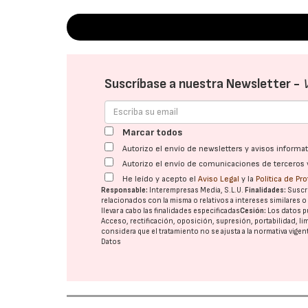
Suscríbase a nuestra Newsletter -
Marcar todos
Autorizo el envío de newsletters y avisos inform
Autorizo el envío de comunicaciones de terceros 
He leído y acepto el
Aviso Legal
y la
Política de Pr
Responsable:
Interempresas Media, S.L.U.
Finalidades:
Suscri
relacionados con la misma o relativos a intereses similares 
llevar a cabo las finalidades especificadas
Cesión:
Los datos p
Acceso, rectificación, oposición, supresión, portabilidad, l
considera que el tratamiento no se ajusta a la normativa vige
Datos