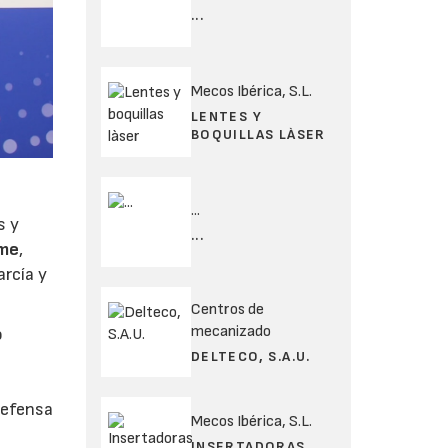
...
Mecos Ibérica, S.L.
LENTES Y
BOQUILLAS LÀSER
...
s y
...
eme
,
rcía y
Centros de
mecanizado
o
DELTECO, S.A.U.
defensa
Mecos Ibérica, S.L.
INSERTADORAS