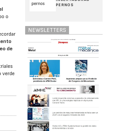
PERNOS
el
po o
NEWSLETTERS
ecordar
mento
leo de
riales
o verde