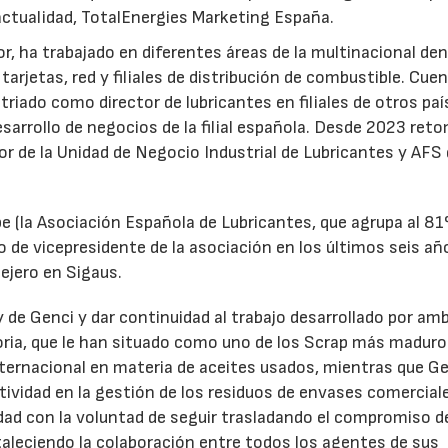
 actualidad, TotalEnergies Marketing España.
r, ha trabajado en diferentes áreas de la multinacional den
arjetas, red y filiales de distribución de combustible. Cue
triado como director de lubricantes en filiales de otros paí
desarrollo de negocios de la filial española. Desde 2023 ret
tor de la Unidad de Negocio Industrial de Lubricantes y AFS
e (la Asociación Española de Lubricantes, que agrupa al 8
 de vicepresidente de la asociación en los últimos seis añ
ejero en Sigaus.
y de Genci y dar continuidad al trabajo desarrollado por am
oria, que le han situado como uno de los Scrap más maduro
nternacional en materia de aceites usados, mientras que G
tividad en la gestión de los residuos de envases comercial
idad con la voluntad de seguir trasladando el compromiso d
taleciendo la colaboración entre todos los agentes de sus