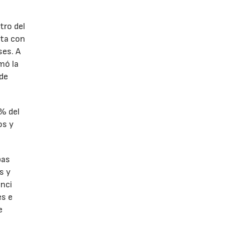
tro del
nta con
ses. A
omó la
 de
1% del
os y
bas
s y
enci
es e
e