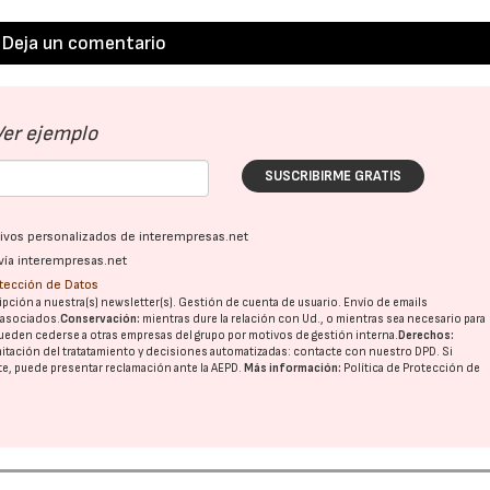
Deja un comentario
28/07/2026
30/07/2026
Ver ejemplo
SUSCRIBIRME GRATIS
ativos personalizados de interempresas.net
vía interempresas.net
otección de Datos
pción a nuestra(s) newsletter(s). Gestión de cuenta de usuario. Envío de emails
o asociados.
Conservación:
mientras dure la relación con Ud., o mientras sea necesario para
ueden cederse a otras
empresas del grupo
por motivos de gestión interna.
Derechos:
imitación del tratatamiento y decisiones automatizadas:
contacte con nuestro DPD
. Si
nte, puede presentar reclamación ante la
AEPD
.
Más información:
Política de Protección de