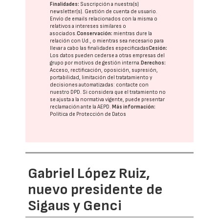
Finalidades:
Suscripción a nuestra(s)
newsletter(s). Gestión de cuenta de usuario.
Envío de emails relacionados con la misma o
relativos a intereses similares o
asociados.
Conservación:
mientras dure la
relación con Ud., o mientras sea necesario para
llevar a cabo las finalidades especificadas
Cesión:
Los datos pueden cederse a otras
empresas del
grupo
por motivos de gestión interna.
Derechos:
Acceso, rectificación, oposición, supresión,
portabilidad, limitación del tratatamiento y
decisiones automatizadas:
contacte con
nuestro DPD
. Si considera que el tratamiento no
se ajusta a la normativa vigente, puede presentar
reclamación ante la
AEPD
.
Más información:
Política de Protección de Datos
Gabriel López Ruiz,
nuevo presidente de
Sigaus y Genci