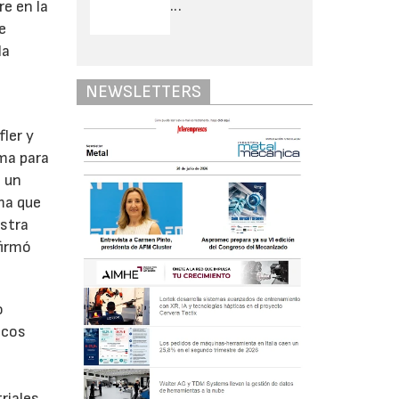
e en la
...
e
la
NEWSLETTERS
o
ler y
ma para
s un
ma que
estra
firmó
o
icos
riales