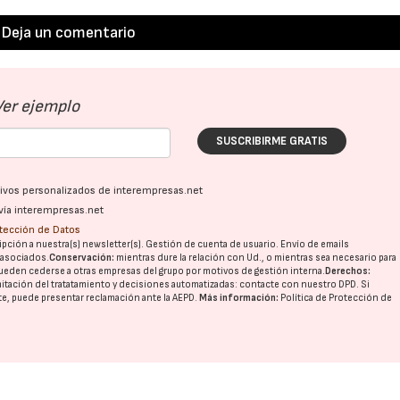
Deja un comentario
Ver ejemplo
SUSCRIBIRME GRATIS
ativos personalizados de interempresas.net
vía interempresas.net
otección de Datos
pción a nuestra(s) newsletter(s). Gestión de cuenta de usuario. Envío de emails
o asociados.
Conservación:
mientras dure la relación con Ud., o mientras sea necesario para
ueden cederse a otras
empresas del grupo
por motivos de gestión interna.
Derechos:
imitación del tratatamiento y decisiones automatizadas:
contacte con nuestro DPD
. Si
nte, puede presentar reclamación ante la
AEPD
.
Más información:
Política de Protección de