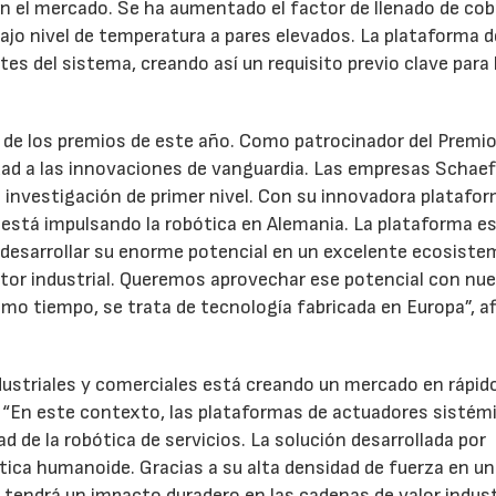
n el mercado. Se ha aumentado el factor de llenado de cobr
ajo nivel de temperatura a pares elevados. La plataforma d
es del sistema, creando así un requisito previo clave para 
 de los premios de este año. Como patrocinador del Premi
dad a las innovaciones de vanguardia. Las empresas Schaeff
investigación de primer nivel. Con su innovadora platafor
está impulsando la robótica en Alemania. La plataforma e
 desarrollar su enorme potencial en un excelente ecosiste
ctor industrial. Queremos aprovechar ese potencial con nu
mo tiempo, se trata de tecnología fabricada en Europa”, a
ndustriales y comerciales está creando un mercado en rápid
a. “En este contexto, las plataformas de actuadores sistém
d de la robótica de servicios. La solución desarrollada por
tica humanoide. Gracias a su alta densidad de fuerza en un
tendrá un impacto duradero en las cadenas de valor indust