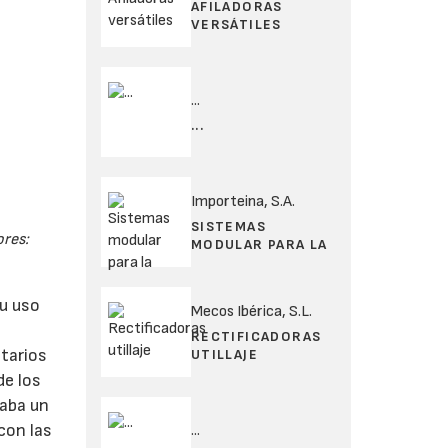
AFILADORAS
VERSÁTILES
...
...
Importeina, S.A.
SISTEMAS
ores:
MODULAR PARA LA
u uso
Mecos Ibérica, S.L.
RECTIFICADORAS
etarios
UTILLAJE
de los
naba un
con las
...