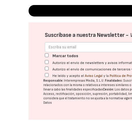
Suscríbase a nuestra Newsletter -
Marcar todos
Autorizo el envío de newsletters y avisos inform
Autorizo el envío de comunicaciones de terceros 
He leído y acepto el
Aviso Legal
y la
Política de Pr
Responsable:
Interempresas Media, S.L.U.
Finalidades:
Suscri
relacionados con la misma o relativos a intereses similares 
llevar a cabo las finalidades especificadas
Cesión:
Los datos p
Acceso, rectificación, oposición, supresión, portabilidad, l
considera que el tratamiento no se ajusta a la normativa vige
Datos