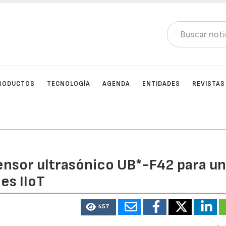
RODUCTOS
TECNOLOGÍA
AGENDA
ENTIDADES
REVISTAS
sensor ultrasónico UB*-F42 para u
es IIoT
457