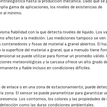
la intralogística hasta la producción mecánica. Dado que se
amplia gama de aplicaciones, los niveles de existencias de
r al mínimo.
isma fiabilidad con la que detecta niveles de líquido. Los v
 no afectan a la medición. Las mediciones tampoco se ven
n contenedores y fosas de material a granel abiertos. El ha
 la superficie del material a granel, que a menudo tiene fo
ensional se puede utilizar para formar un promedio válido. 
diciones meteorológicas y la carcasa ofrece un alto grado d
manente y fiable incluso en condiciones difíciles.
a de enlace o en una zona de estacionamiento, puede detec
la zona. El sensor se puede parametrizar para garantizar u
e presencia. Los contornos, los colores y las propiedades de 
la detección como las duras condiciones ambientales.