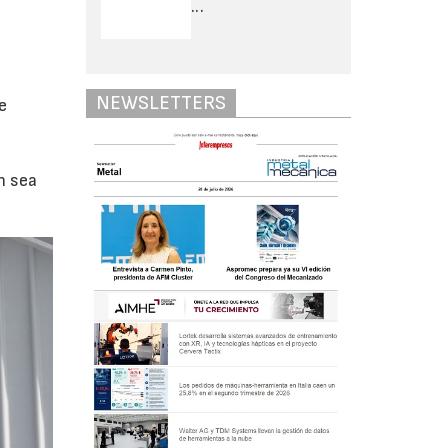
...
NEWSLETTERS
e
n sea