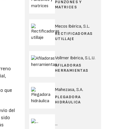
PUNZONES Y
MATRICES
Mecos Ibérica, S.L.
RECTIFICADORAS
UTILLAJE
Vollmer Ibérica, S.L.U.
AFILADORAS
rreno
HERRAMIENTAS
al,
Mahezasa, S.A.
do que
PLEGADORA
HIDRÁULICA
vio del
 sido
...
ás