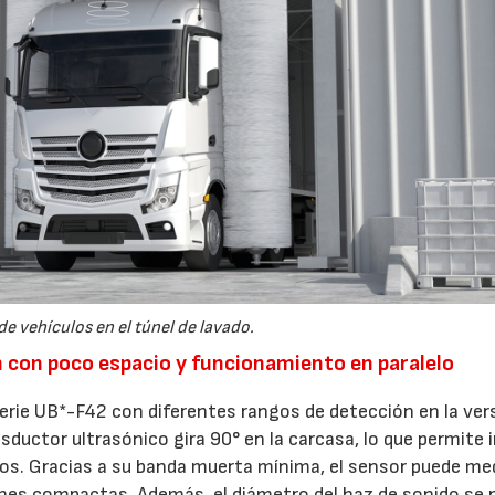
28/07/2026
30/07/2026
e vehículos en el túnel de lavado.
n con poco espacio y funcionamiento en paralelo
erie UB*-F42 con diferentes rangos de detección en la ver
ansductor ultrasónico gira 90° en la carcasa, lo que permite 
os. Gracias a su banda muerta mínima, el sensor puede med
ciones compactas. Además, el diámetro del haz de sonido se