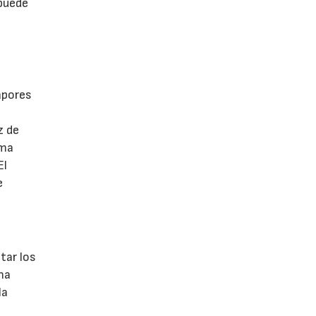
 puede
apores
z de
rma
El
e
tar los
na
la