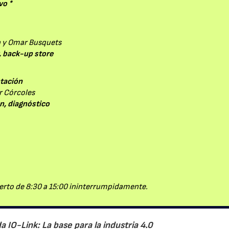
vo *
28/07/2026
30/07/2026
ia y Omar Busquets
D, back-up store
tación
ar Córcoles
n, diagnóstico
ierto de 8:30 a 15:00 ininterrumpidamente.
a IO-Link: La base para la industria 4.0