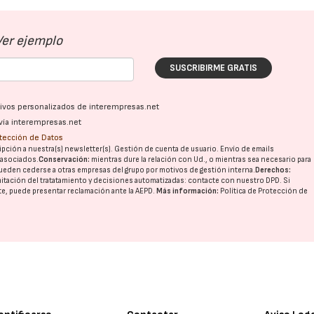
Ver ejemplo
SUSCRIBIRME GRATIS
ativos personalizados de interempresas.net
vía interempresas.net
otección de Datos
pción a nuestra(s) newsletter(s). Gestión de cuenta de usuario. Envío de emails
o asociados.
Conservación:
mientras dure la relación con Ud., o mientras sea necesario para
ueden cederse a otras
empresas del grupo
por motivos de gestión interna.
Derechos:
imitación del tratatamiento y decisiones automatizadas:
contacte con nuestro DPD
. Si
nte, puede presentar reclamación ante la
AEPD
.
Más información:
Política de Protección de