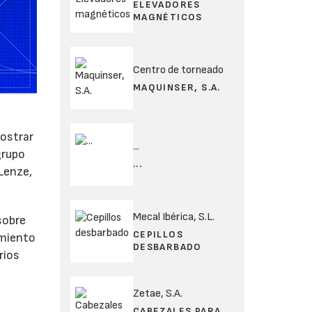
ELEVADORES
MAGNÉTICOS
Centro de torneado
MAQUINSER, S.A.
mostrar
...
grupo
...
Lenze,
Mecal Ibérica, S.L.
sobre
CEPILLOS
imiento
DESBARBADO
rios
Zetae, S.A.
CABEZALES PARA