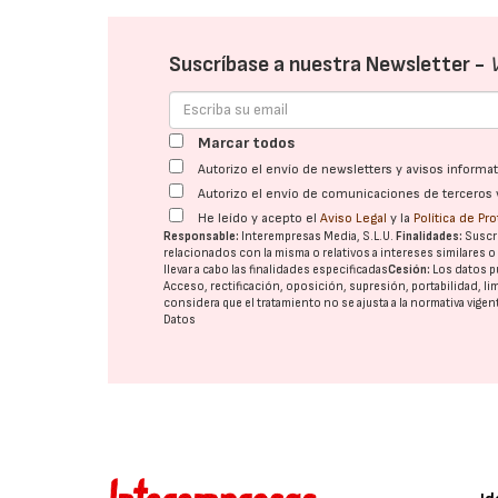
Suscríbase a nuestra Newsletter -
Marcar todos
Autorizo el envío de newsletters y avisos inform
Autorizo el envío de comunicaciones de terceros 
He leído y acepto el
Aviso Legal
y la
Política de Pr
Responsable:
Interempresas Media, S.L.U.
Finalidades:
Suscri
relacionados con la misma o relativos a intereses similares 
llevar a cabo las finalidades especificadas
Cesión:
Los datos p
Acceso, rectificación, oposición, supresión, portabilidad, l
considera que el tratamiento no se ajusta a la normativa vige
Datos