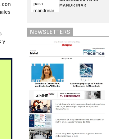
, con
MANDRINAR
uales
NEWSLETTERS
s
s y