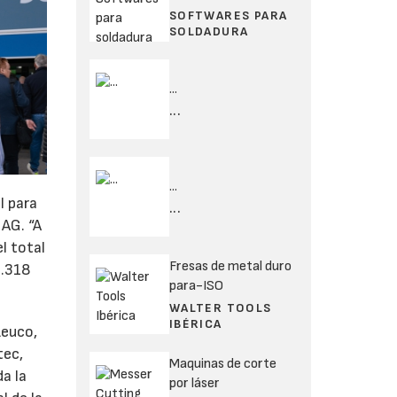
SOFTWARES PARA
SOLDADURA
...
...
...
l para
...
 AG. “A
l total
Fresas de metal duro
3.318
para-ISO
WALTER TOOLS
IBÉRICA
Leuco,
tec,
Maquinas de corte
a la
por láser