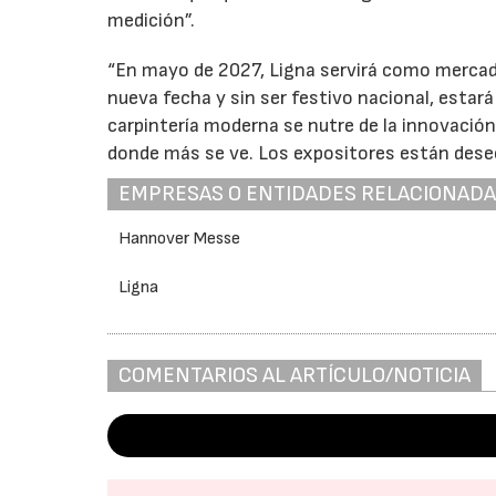
medición”.
“En mayo de 2027, Ligna servirá como mercado
28/07/2026
nueva fecha y sin ser festivo nacional, estará
carpintería moderna se nutre de la innovación
donde más se ve. Los expositores están deseo
EMPRESAS O ENTIDADES RELACIONAD
Hannover Messe
Ligna
COMENTARIOS AL ARTÍCULO/NOTICIA