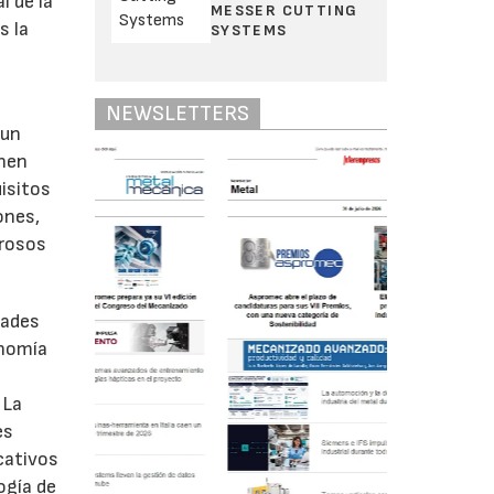
l de la
MESSER CUTTING
s la
SYSTEMS
NEWSLETTERS
 un
enen
isitos
ones,
erosos
dades
onomía
 La
es
cativos
ogía de