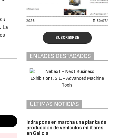
 su
6
30/07/2026
. La
 es
SUSCRIBIRSE
ENLACES DESTACADOS
ÚLTIMAS NOTICIAS
Indra pone en marcha una planta de
producción de vehículos militares
en Galicia