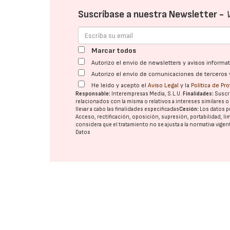
Suscríbase a nuestra Newsletter -
Marcar todos
Autorizo el envío de newsletters y avisos inform
Autorizo el envío de comunicaciones de terceros 
He leído y acepto el
Aviso Legal
y la
Política de Pr
Responsable:
Interempresas Media, S.L.U.
Finalidades:
Suscri
relacionados con la misma o relativos a intereses similares 
llevar a cabo las finalidades especificadas
Cesión:
Los datos p
Acceso, rectificación, oposición, supresión, portabilidad, l
considera que el tratamiento no se ajusta a la normativa vige
Datos