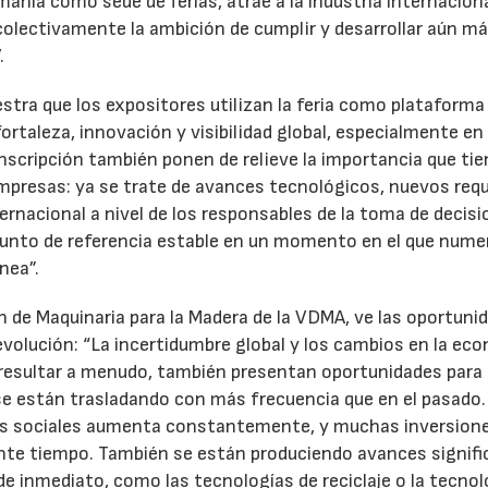
ania como sede de ferias, atrae a la industria internaciona
lectivamente la ambición de cumplir y desarrollar aún má
.
stra que los expositores utilizan la feria como plataforma
ortaleza, innovación y visibilidad global, especialmente en
 inscripción también ponen de relieve la importancia que ti
empresas: ya se trate de avances tecnológicos, nuevos requ
ernacional a nivel de los responsables de la toma de decisi
 punto de referencia estable en un momento en el que num
nea”.
ón de Maquinaria para la Madera de la VDMA, ve las oportuni
evolución: “La incertidumbre global y los cambios en la ec
resultar a menudo, también presentan oportunidades para
 se están trasladando con más frecuencia que en el pasado.
ias sociales aumenta constantemente, y muchas inversion
nte tiempo. También se están produciendo avances signifi
e inmediato, como las tecnologías de reciclaje o la tecnol