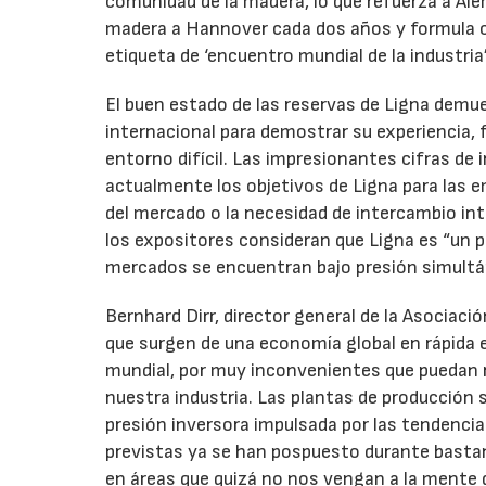
comunidad de la madera, lo que refuerza a Alem
madera a Hannover cada dos años y formula co
etiqueta de ‘encuentro mundial de la industria’
El buen estado de las reservas de Ligna demue
internacional para demostrar su experiencia, f
entorno difícil. Las impresionantes cifras de
actualmente los objetivos de Ligna para las 
del mercado o la necesidad de intercambio int
los expositores consideran que Ligna es “un
mercados se encuentran bajo presión simultá
Bernhard Dirr, director general de la Asociaci
que surgen de una economía global en rápida 
mundial, por muy inconvenientes que puedan 
nuestra industria. Las plantas de producción
presión inversora impulsada por las tendenc
previstas ya se han pospuesto durante basta
en áreas que quizá no nos vengan a la mente d