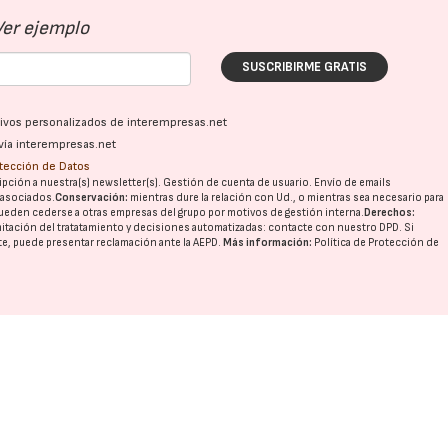
Ver ejemplo
SUSCRIBIRME GRATIS
ativos personalizados de interempresas.net
vía interempresas.net
otección de Datos
pción a nuestra(s) newsletter(s). Gestión de cuenta de usuario. Envío de emails
o asociados.
Conservación:
mientras dure la relación con Ud., o mientras sea necesario para
ueden cederse a otras
empresas del grupo
por motivos de gestión interna.
Derechos:
imitación del tratatamiento y decisiones automatizadas:
contacte con nuestro DPD
. Si
nte, puede presentar reclamación ante la
AEPD
.
Más información:
Política de Protección de