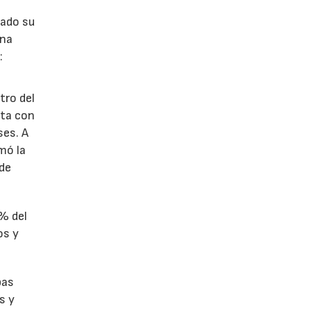
lado su
ina
:
tro del
nta con
ses. A
omó la
 de
1% del
os y
bas
s y