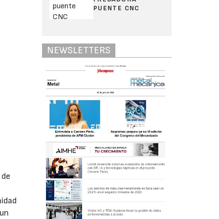
PUENTE CNC
NEWSLETTERS
 de
nidad
 un