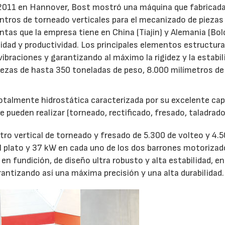
O 2011 en Hannover, Bost mostró una máquina que fabricada
ntros de torneado verticales para el mecanizado de piezas
antas que la empresa tiene en China (Tiajin) y Alemania (Bol
idad y productividad. Los principales elementos estructur
vibraciones y garantizando al máximo la rigidez y la estabil
ezas de hasta 350 toneladas de peso, 8.000 milímetros de
otalmente hidrostática caracterizada por su excelente ca
e pueden realizar (torneado, rectificado, fresado, taladrad
tro vertical de torneado y fresado de 5.300 de volteo y 4.
l plato y 37 kW en cada uno de los dos barrones motorizad
 fundición, de diseño ultra robusto y alta estabilidad, en
rantizando así una máxima precisión y una alta durabilidad.