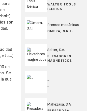
 para
WALTER TOOLS
IBÉRICA
 de
cholt).
ales son
Prensas mecánicas
idad.
OMERA, S.R.L.
pacidad
Selter, S.A.
o, etc…)
ELEVADORES
MAGNÉTICOS
500 de
os. Se
 la que
...
...
Mahezasa, S.A.
FRESADORA