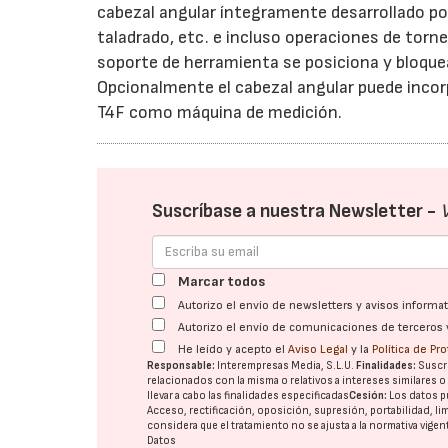
cabezal angular íntegramente desarrollado por
taladrado, etc. e incluso operaciones de torn
soporte de herramienta se posiciona y bloquea
Opcionalmente el cabezal angular puede incor
T4F como máquina de medición.
Suscríbase a nuestra Newsletter -
Marcar todos
Autorizo el envío de newsletters y avisos inform
Autorizo el envío de comunicaciones de terceros 
He leído y acepto el
Aviso Legal
y la
Política de Pr
Responsable:
Interempresas Media, S.L.U.
Finalidades:
Suscri
relacionados con la misma o relativos a intereses similares 
llevar a cabo las finalidades especificadas
Cesión:
Los datos p
Acceso, rectificación, oposición, supresión, portabilidad, l
considera que el tratamiento no se ajusta a la normativa vige
Datos