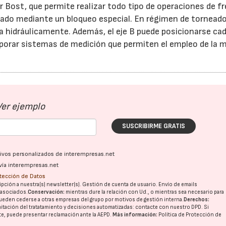
 Bost, que permite realizar todo tipo de operaciones de f
eado mediante un bloqueo especial. En régimen de torneado,
 hidráulicamente. Además, el eje B puede posicionarse cad
28/07/2026
30/07/2026
porar sistemas de medición que permiten el empleo de la 
Ver ejemplo
SUSCRIBIRME GRATIS
ativos personalizados de interempresas.net
vía interempresas.net
otección de Datos
pción a nuestra(s) newsletter(s). Gestión de cuenta de usuario. Envío de emails
o asociados.
Conservación:
mientras dure la relación con Ud., o mientras sea necesario para
ueden cederse a otras
empresas del grupo
por motivos de gestión interna.
Derechos:
imitación del tratatamiento y decisiones automatizadas:
contacte con nuestro DPD
. Si
nte, puede presentar reclamación ante la
AEPD
.
Más información:
Política de Protección de