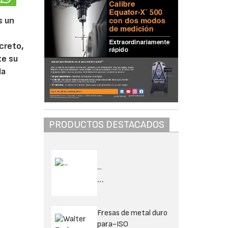
s un
ncreto,
te su
la
PRODUCTOS DESTACADOS
...
...
Fresas de metal duro
para-ISO