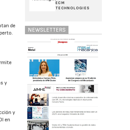
ECM
TECHNOLOGIES
ntan de
NEWSLETTERS
perto.
ermite
as y
cción y
OI en