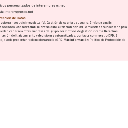
ativos personalizados de interempresas.net
vía interempresas.net
otección de Datos
pción a nuestra(s) newsletter(s). Gestión de cuenta de usuario. Envío de emails
o asociados.
Conservación:
mientras dure la relación con Ud., o mientras sea necesario para
ueden cederse a otras
empresas del grupo
por motivos de gestión interna.
Derechos:
imitación del tratatamiento y decisiones automatizadas:
contacte con nuestro DPD
. Si
nte, puede presentar reclamación ante la
AEPD
.
Más información:
Política de Protección de