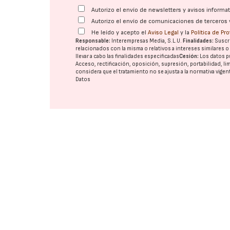
Autorizo el envío de newsletters y avisos inform
Autorizo el envío de comunicaciones de terceros 
He leído y acepto el
Aviso Legal
y la
Política de Pr
Responsable:
Interempresas Media, S.L.U.
Finalidades:
Suscri
relacionados con la misma o relativos a intereses similares 
llevar a cabo las finalidades especificadas
Cesión:
Los datos p
Acceso, rectificación, oposición, supresión, portabilidad, l
considera que el tratamiento no se ajusta a la normativa vige
Datos