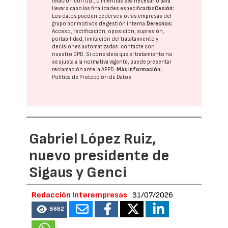
relación con Ud., o mientras sea necesario para
llevar a cabo las finalidades especificadas
Cesión:
Los datos pueden cederse a otras
empresas del
grupo
por motivos de gestión interna.
Derechos:
Acceso, rectificación, oposición, supresión,
portabilidad, limitación del tratatamiento y
decisiones automatizadas:
contacte con
nuestro DPD
. Si considera que el tratamiento no
se ajusta a la normativa vigente, puede presentar
reclamación ante la
AEPD
.
Más información:
Política de Protección de Datos
Gabriel López Ruiz,
nuevo presidente de
Sigaus y Genci
Redacción Interempresas
31/07/2026
8662