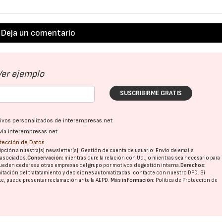
Deja un comentario
Ver ejemplo
SUSCRIBIRME GRATIS
ativos personalizados de interempresas.net
vía interempresas.net
otección de Datos
pción a nuestra(s) newsletter(s). Gestión de cuenta de usuario. Envío de emails
o asociados.
Conservación:
mientras dure la relación con Ud., o mientras sea necesario para
ueden cederse a otras
empresas del grupo
por motivos de gestión interna.
Derechos:
imitación del tratatamiento y decisiones automatizadas:
contacte con nuestro DPD
. Si
nte, puede presentar reclamación ante la
AEPD
.
Más información:
Política de Protección de