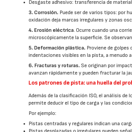
Desgaste adhesivo: transferencia de material 
3. Corrosión.
Puede ser de varios tipos: por h
oxidación deja marcas irregulares y zonas os
4. Erosión eléctrica
. Ocurre cuando una corri
microscópicamente la superficie. Se observan 
5. Deformación plástica.
Proviene de golpes 
indentaciones visibles en la pista, a menudo 
6. Fracturas y roturas.
Se originan por impact
avanzan rápidamente y pueden fracturar la jaul
Los patrones de pista: una huella del pr
Además de la clasificación ISO, el análisis de 
permite deducir el tipo de carga y las condici
Por ejemplo:
Pistas centradas y regulares indican una carga
Pistas desplazadas o irregulares pueden señal