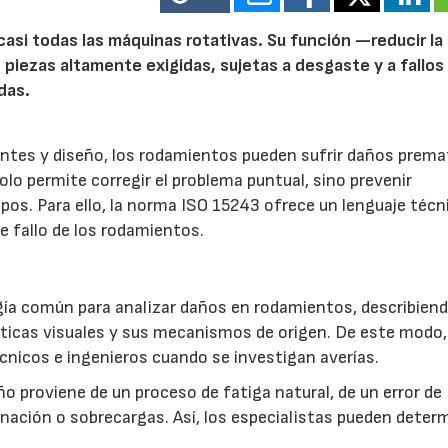
asi todas las máquinas rotativas. Su función —reducir la
piezas altamente exigidas, sujetas a desgaste y a fallos 
das.
cantes y diseño, los rodamientos pueden sufrir daños prema
solo permite corregir el problema puntual, sino prevenir
uipos. Para ello, la norma ISO 15243 ofrece un lenguaje técn
de fallo de los rodamientos.
ía común para analizar daños en rodamientos, describien
sticas visuales y sus mecanismos de origen. De este modo,
écnicos e ingenieros cuando se investigan averías.
año proviene de un proceso de fatiga natural, de un error de
ación o sobrecargas. Así, los especialistas pueden determ