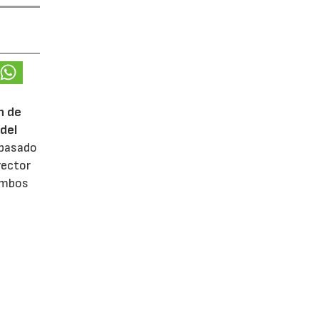
n de
del
 pasado
rector
 ambos