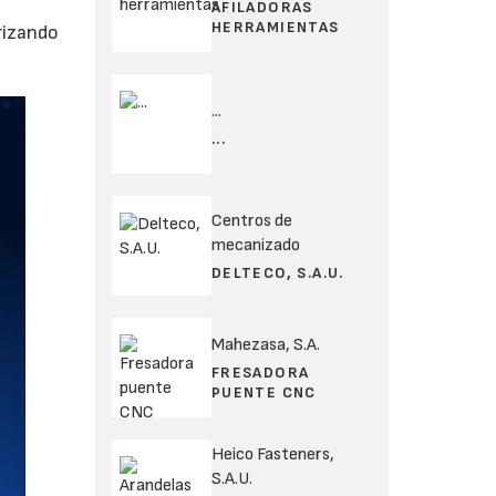
AFILADORAS
HERRAMIENTAS
arizando
...
...
Centros de
mecanizado
DELTECO, S.A.U.
Mahezasa, S.A.
FRESADORA
PUENTE CNC
Heico Fasteners,
S.A.U.