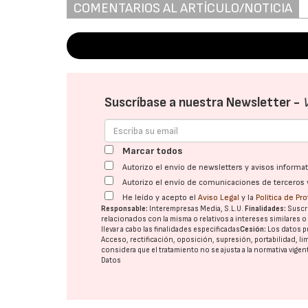
COMENTARIOS AL ARTÍCULO/NOTICIA
Suscríbase a nuestra Newsletter -
Marcar todos
Autorizo el envío de newsletters y avisos inform
Autorizo el envío de comunicaciones de terceros 
He leído y acepto el
Aviso Legal
y la
Política de Pr
Responsable:
Interempresas Media, S.L.U.
Finalidades:
Suscri
relacionados con la misma o relativos a intereses similares 
llevar a cabo las finalidades especificadas
Cesión:
Los datos p
Acceso, rectificación, oposición, supresión, portabilidad, l
considera que el tratamiento no se ajusta a la normativa vige
Datos