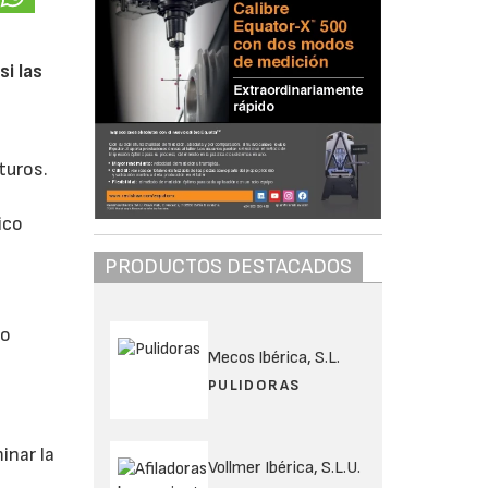
si las
turos.
ico
PRODUCTOS DESTACADOS
do
Mecos Ibérica, S.L.
PULIDORAS
inar la
Vollmer Ibérica, S.L.U.