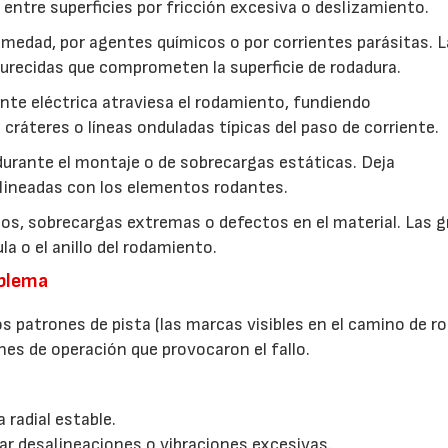
entre superficies por fricción excesiva o deslizamiento.
umedad, por agentes químicos o por corrientes parásitas. L
curecidas que comprometen la superficie de rodadura.
28/07/2026
30/07/2026
ente eléctrica atraviesa el rodamiento, fundiendo
cráteres o líneas onduladas típicas del paso de corriente.
durante el montaje o de sobrecargas estáticas. Deja
alineadas con los elementos rodantes.
os, sobrecargas extremas o defectos en el material. Las g
a o el anillo del rodamiento.
oblema
los patrones de pista (las marcas visibles en el camino de r
ones de operación que provocaron el fallo.
 radial estable.
ar desalineaciones o vibraciones excesivas.