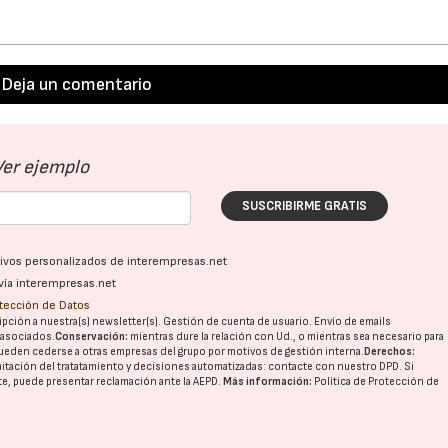
28/07/2026
30/07/2026
Deja un comentario
Ver ejemplo
SUSCRIBIRME GRATIS
ativos personalizados de interempresas.net
vía interempresas.net
otección de Datos
pción a nuestra(s) newsletter(s). Gestión de cuenta de usuario. Envío de emails
o asociados.
Conservación:
mientras dure la relación con Ud., o mientras sea necesario para
ueden cederse a otras
empresas del grupo
por motivos de gestión interna.
Derechos:
imitación del tratatamiento y decisiones automatizadas:
contacte con nuestro DPD
. Si
nte, puede presentar reclamación ante la
AEPD
.
Más información:
Política de Protección de