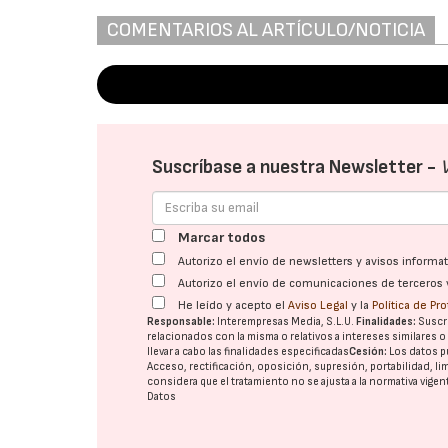
COMENTARIOS AL ARTÍCULO/NOTICIA
Suscríbase a nuestra Newsletter -
Marcar todos
Autorizo el envío de newsletters y avisos inform
Autorizo el envío de comunicaciones de terceros 
He leído y acepto el
Aviso Legal
y la
Política de Pr
Responsable:
Interempresas Media, S.L.U.
Finalidades:
Suscri
relacionados con la misma o relativos a intereses similares 
llevar a cabo las finalidades especificadas
Cesión:
Los datos p
Acceso, rectificación, oposición, supresión, portabilidad, l
considera que el tratamiento no se ajusta a la normativa vige
Datos