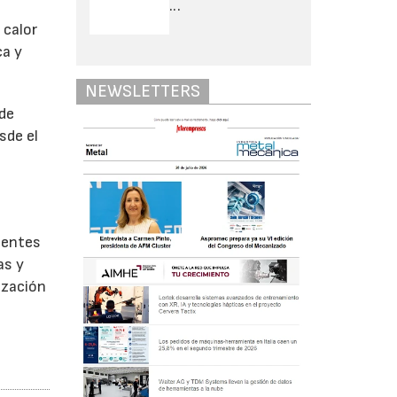
...
 calor
ca y
NEWSLETTERS
 de
sde el
gentes
as y
ización