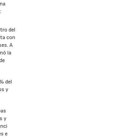
ina
:
tro del
nta con
ses. A
omó la
 de
1% del
os y
bas
s y
enci
es e