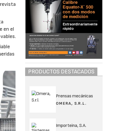
revista
ta
e en el
vables.
iable
ueridas
PRODUCTOS DESTACADOS
Prensas mecánicas
OMERA, S.R.L.
Importeina, S.A.