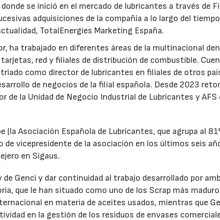
 donde se inició en el mercado de lubricantes a través de F
ucesivas adquisiciones de la compañía a lo largo del tiempo
 actualidad, TotalEnergies Marketing España.
r, ha trabajado en diferentes áreas de la multinacional den
arjetas, red y filiales de distribución de combustible. Cue
triado como director de lubricantes en filiales de otros paí
desarrollo de negocios de la filial española. Desde 2023 ret
tor de la Unidad de Negocio Industrial de Lubricantes y AFS
e (la Asociación Española de Lubricantes, que agrupa al 8
 de vicepresidente de la asociación en los últimos seis añ
ejero en Sigaus.
y de Genci y dar continuidad al trabajo desarrollado por am
oria, que le han situado como uno de los Scrap más maduro
nternacional en materia de aceites usados, mientras que G
tividad en la gestión de los residuos de envases comercial