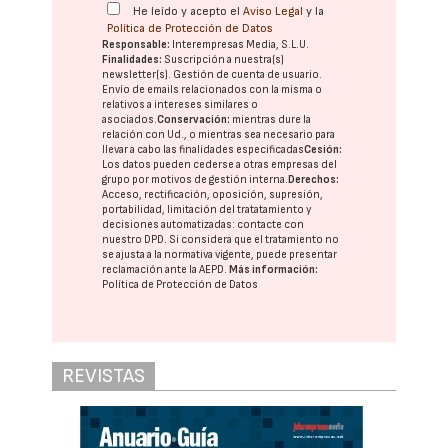
He leído y acepto el
Aviso Legal
y la
Política de Protección de Datos
Responsable:
Interempresas Media, S.L.U.
Finalidades:
Suscripción a nuestra(s)
newsletter(s). Gestión de cuenta de usuario.
Envío de emails relacionados con la misma o
relativos a intereses similares o
asociados.
Conservación:
mientras dure la
relación con Ud., o mientras sea necesario para
llevar a cabo las finalidades especificadas
Cesión:
Los datos pueden cederse a otras
empresas del
grupo
por motivos de gestión interna.
Derechos:
Acceso, rectificación, oposición, supresión,
portabilidad, limitación del tratatamiento y
decisiones automatizadas:
contacte con
nuestro DPD
. Si considera que el tratamiento no
se ajusta a la normativa vigente, puede presentar
reclamación ante la
AEPD
.
Más información:
Política de Protección de Datos
REVISTAS