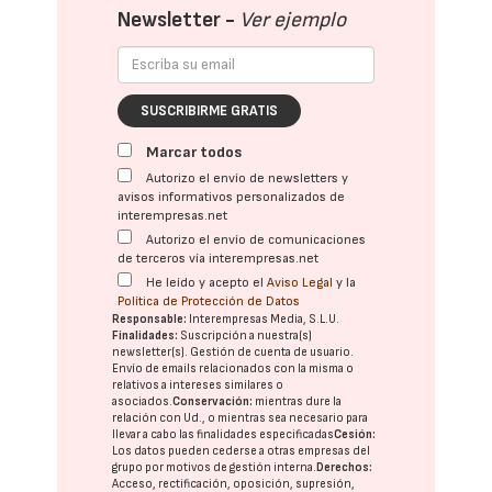
Newsletter -
Ver ejemplo
SUSCRIBIRME GRATIS
Marcar todos
Autorizo el envío de newsletters y
avisos informativos personalizados de
interempresas.net
Autorizo el envío de comunicaciones
de terceros vía interempresas.net
He leído y acepto el
Aviso Legal
y la
Política de Protección de Datos
Responsable:
Interempresas Media, S.L.U.
Finalidades:
Suscripción a nuestra(s)
newsletter(s). Gestión de cuenta de usuario.
Envío de emails relacionados con la misma o
relativos a intereses similares o
asociados.
Conservación:
mientras dure la
relación con Ud., o mientras sea necesario para
llevar a cabo las finalidades especificadas
Cesión:
Los datos pueden cederse a otras
empresas del
grupo
por motivos de gestión interna.
Derechos:
Acceso, rectificación, oposición, supresión,