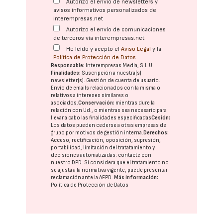
Autorizo el envío de newsletters y
avisos informativos personalizados de
interempresas.net
Autorizo el envío de comunicaciones
de terceros vía interempresas.net
He leído y acepto el
Aviso Legal
y la
Política de Protección de Datos
Responsable:
Interempresas Media, S.L.U.
Finalidades:
Suscripción a nuestra(s)
newsletter(s). Gestión de cuenta de usuario.
Envío de emails relacionados con la misma o
relativos a intereses similares o
asociados.
Conservación:
mientras dure la
relación con Ud., o mientras sea necesario para
llevar a cabo las finalidades especificadas
Cesión:
Los datos pueden cederse a otras
empresas del
grupo
por motivos de gestión interna.
Derechos:
Acceso, rectificación, oposición, supresión,
portabilidad, limitación del tratatamiento y
decisiones automatizadas:
contacte con
nuestro DPD
. Si considera que el tratamiento no
se ajusta a la normativa vigente, puede presentar
reclamación ante la
AEPD
.
Más información:
Política de Protección de Datos