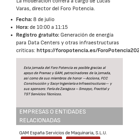
La moderación correrá a cargo de Lucas
Varas, director del Foro Potencia.
Fecha:
8 de julio
Hora:
de 10:00 a 11:15
Registro gratuito:
Generación de energía
para Data Centers y otras infraestructuras
críticas:
https://foropotencia.es/ForoPotencia20
Esta jornada del Foro Potencia es posible gracias al
apoyo de
Pramac
y
GAM
, patrocinadores de la jornada,
así como de sus miembros de honor —
Acciona
,
FCC
Construcción
y
Sacyr Ingeniería e Infraestructuras
— y
sus sponsors:
Feria de Zaragoza – Smopyc
,
Fracttal
y
TST Servicios Técnicos
.
EMPRESAS O ENTIDADES
RELACIONADAS
GAM España Servicios de Maquinaria, S.L.U.