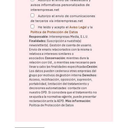
Autorizo el envío de newsletters y
avisos informativos personalizados de
interempresas.net
Autorizo el envío de comunicaciones
de terceros vía interempresas.net
He leído y acepto el
Aviso Legal
y la
Política de Protección de Datos
Responsable:
Interempresas Media, S.L.U.
Finalidades:
Suscripción a nuestra(s)
newsletter(s). Gestión de cuenta de usuario.
Envío de emails relacionados con la misma o
relativos a intereses similares o
asociados.
Conservación:
mientras dure la
relación con Ud., o mientras sea necesario para
llevar a cabo las finalidades especificadas
Cesión:
Los datos pueden cederse a otras
empresas del
grupo
por motivos de gestión interna.
Derechos:
Acceso, rectificación, oposición, supresión,
portabilidad, limitación del tratatamiento y
decisiones automatizadas:
contacte con
nuestro DPD
. Si considera que el tratamiento no
se ajusta a la normativa vigente, puede presentar
reclamación ante la
AEPD
.
Más información:
Política de Protección de Datos