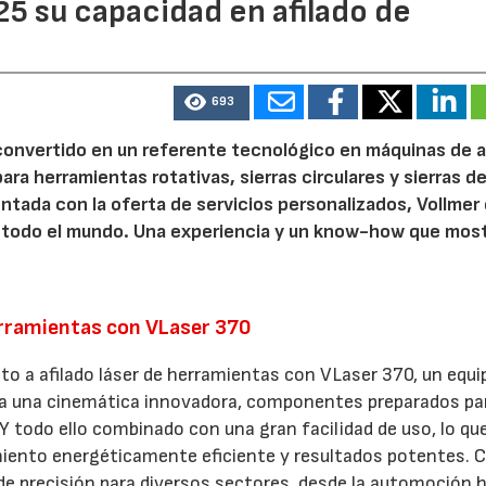
5 su capacidad en afilado de
693
convertido en un referente tecnológico en máquinas de af
ra herramientas rotativas, sierras circulares y sierras de
ada con la oferta de servicios personalizados, Vollmer
e todo el mundo. Una experiencia y un know-how que mos
erramientas con VLaser 370
o a afilado láser de herramientas con VLaser 370, un equi
 a una cinemática innovadora, componentes preparados par
 Y todo ello combinado con una gran facilidad de uso, lo qu
iento energéticamente eficiente y resultados potentes. 
de precisión para diversos sectores, desde la automoción h