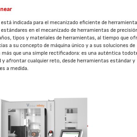
inear
28/07/2026
30/07/2026
 está indicada para el mecanizado eficiente de herramient
s estándares en el mecanizado de herramientas de precisió
os, tipos y materiales de herramientas, al tiempo que of
cias a su concepto de máquina único y a sus soluciones de
s más que una simple rectificadora: es una auténtica todot
dad y afrontar cualquier reto, desde herramientas estándar y
es a medida.