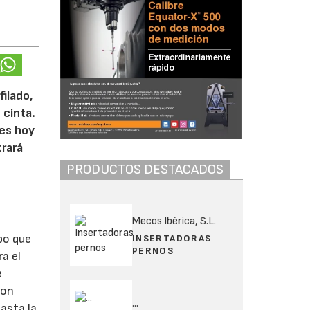
ilado,
 cinta.
 es hoy
trará
PRODUCTOS DESTACADOS
Mecos Ibérica, S.L.
po que
INSERTADORAS
PERNOS
a el
e
Con
...
asta la