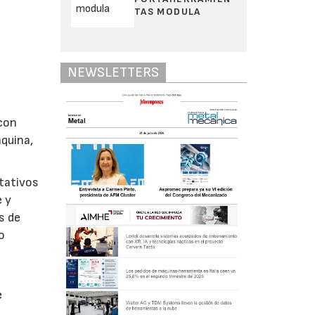
TAS MODULA
NEWSLETTERS
 con
áquina,
otativos
e y
s de
o
e