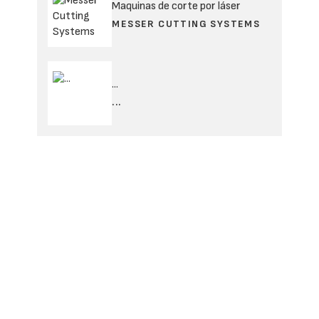
Maquinas de corte por láser
MESSER CUTTING SYSTEMS
...
...
Tronzadoras de dos cabezales
MECAL IBÉRICA, S.L.
...
...