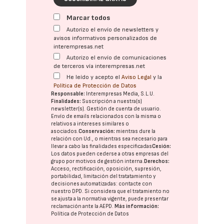
Marcar todos
Autorizo el envío de newsletters y
avisos informativos personalizados de
interempresas.net
Autorizo el envío de comunicaciones
de terceros vía interempresas.net
He leído y acepto el
Aviso Legal
y la
Política de Protección de Datos
Responsable:
Interempresas Media, S.L.U.
Finalidades:
Suscripción a nuestra(s)
newsletter(s). Gestión de cuenta de usuario.
Envío de emails relacionados con la misma o
relativos a intereses similares o
asociados.
Conservación:
mientras dure la
relación con Ud., o mientras sea necesario para
llevar a cabo las finalidades especificadas
Cesión:
Los datos pueden cederse a otras
empresas del
grupo
por motivos de gestión interna.
Derechos:
Acceso, rectificación, oposición, supresión,
portabilidad, limitación del tratatamiento y
decisiones automatizadas:
contacte con
nuestro DPD
. Si considera que el tratamiento no
se ajusta a la normativa vigente, puede presentar
reclamación ante la
AEPD
.
Más información:
Política de Protección de Datos